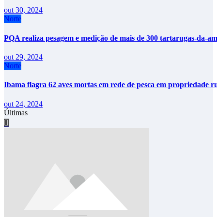
out 30, 2024
Norte
PQA realiza pesagem e medição de mais de 300 tartarugas-da-
out 29, 2024
Norte
Ibama flagra 62 aves mortas em rede de pesca em propriedade 
out 24, 2024
Últimas