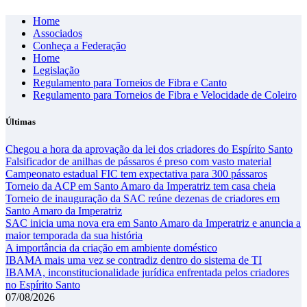
Skip
Home
to
Associados
content
Conheça a Federação
Home
Legislação
Regulamento para Torneios de Fibra e Canto
Regulamento para Torneios de Fibra e Velocidade de Coleiro
Últimas
Chegou a hora da aprovação da lei dos criadores do Espírito Santo
Falsificador de anilhas de pássaros é preso com vasto material
Campeonato estadual FIC tem expectativa para 300 pássaros
Torneio da ACP em Santo Amaro da Imperatriz tem casa cheia
Torneio de inauguração da SAC reúne dezenas de criadores em
Santo Amaro da Imperatriz
SAC inicia uma nova era em Santo Amaro da Imperatriz e anuncia a
maior temporada da sua história
A importância da criação em ambiente doméstico
IBAMA mais uma vez se contradiz dentro do sistema de TI
IBAMA, inconstitucionalidade jurídica enfrentada pelos criadores
no Espírito Santo
07/08/2026