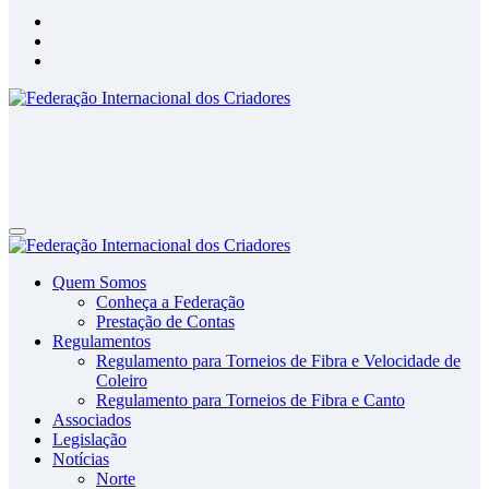
Federação Internacional dos Criadores
Site da Federação Internacional dos Criadores de Pássaros
Federação Internacional dos Criadores
Site da Federação Internacional dos Criadores de Pássaros
Quem Somos
Conheça a Federação
Prestação de Contas
Regulamentos
Regulamento para Torneios de Fibra e Velocidade de
Coleiro
Regulamento para Torneios de Fibra e Canto
Associados
Legislação
Notícias
Norte