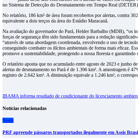
no Sistema de Detecção do Desmatamento em Tempo Real (DETER) do
No relatório, 186 km² de área foram recobertos por alertas, contra 30
equivalente a dois terços da área do Estádio Maracanã.
Na avaliação do governador do Pará, Helder Barbalho (MDB), “os inve
forças de segurança têm sido fundamentais para a redução significati
“através de uma abordagem coordenada, envolvendo o uso de tecnolo
conseguindo combater os ilícitos ambientais de forma mais eficaz. Essa e
promove a sustentabilidade, protegendo a nossa floresta e garantindo
O relatório aponta que no acumulado entre agosto de 2023 e junho de 
alertas de desmatamento no Pará é de 1.396 km². A amostragem é 47% 
registro de 2.642 km². A diminuição equivale a 1.246 km², o correspo
Navegação
IBAMA informa resultado de condicionante do licenciamento ambien
de
Notícias relacionadas
Post
Norte
PRF apreende pássaros transportados ilegalmente em Assis Brasi