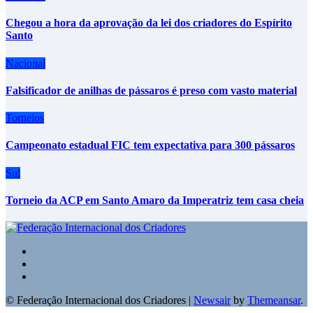
Chegou a hora da aprovação da lei dos criadores do Espírito
Santo
Nacional
Falsificador de anilhas de pássaros é preso com vasto material
Torneios
Campeonato estadual FIC tem expectativa para 300 pássaros
Sul
Torneio da ACP em Santo Amaro da Imperatriz tem casa cheia
© Federação Internacional dos Criadores
|
Newsair
by
Themeansar
.