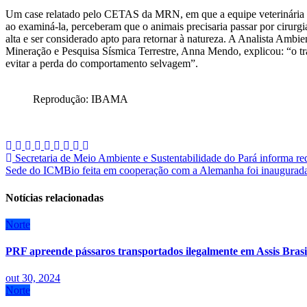
Um case relatado pelo CETAS da MRN, em que a equipe veterinária r
ao examiná-la, perceberam que o animais precisaria passar por cirurgia
alta e ser considerado apto para retornar à natureza. A Analista Am
Mineração e Pesquisa Sísmica Terrestre, Anna Mendo, explicou: “o t
evitar a perda do comportamento selvagem”.
Reprodução: IBAMA
Navegação
Secretaria de Meio Ambiente e Sustentabilidade do Pará informa r
Sede do ICMBio feita em cooperação com a Alemanha foi inaugurada
de
Post
Notícias relacionadas
Norte
PRF apreende pássaros transportados ilegalmente em Assis Brasi
out 30, 2024
Norte