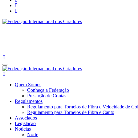
Federação Internacional dos Criadores
Site da Federação Internacional dos Criadores de Pássaros
Federação Internacional dos Criadores
Site da Federação Internacional dos Criadores de Pássaros
Quem Somos
Conheça a Federação
Prestação de Contas
Regulamentos
Regulamento para Torneios de Fibra e Velocidade de Col
Regulamento para Torneios de Fibra e Canto
Associados
Legislação
Notícias
Norte