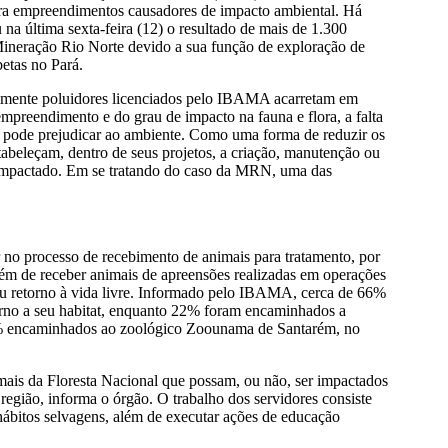
para empreendimentos causadores de impacto ambiental. Há
 na última sexta-feira (12) o resultado de mais de 1.300
a Mineração Rio Norte devido a sua função de exploração de
etas no Pará.
ialmente poluidores licenciados pelo IBAMA acarretam em
mpreendimento e do grau de impacto na fauna e flora, a falta
 pode prejudicar ao ambiente. Como uma forma de reduzir os
abeleçam, dentro de seus projetos, a criação, manutenção ou
e impactado. Em se tratando do caso da MRN, uma das
 no processo de recebimento de animais para tratamento, por
lém de receber animais de apreensões realizadas em operações
 seu retorno à vida livre. Informado pelo IBAMA, cerca de 66%
no a seu habitat, enquanto 22% foram encaminhados a
 12% encaminhados ao zoológico Zoounama de Santarém, no
s da Floresta Nacional que possam, ou não, ser impactados
região, informa o órgão. O trabalho dos servidores consiste
 hábitos selvagens, além de executar ações de educação