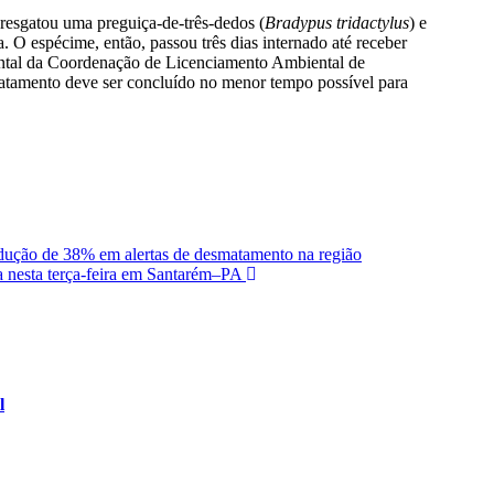
esgatou uma preguiça-de-três-dedos (
Bradypus tridactylus
) e
. O espécime, então, passou três dias internado até receber
biental da Coordenação de Licenciamento Ambiental de
ratamento deve ser concluído no menor tempo possível para
edução de 38% em alertas de desmatamento na região
 nesta terça-feira em Santarém–PA
l