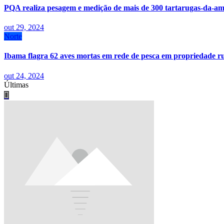
PQA realiza pesagem e medição de mais de 300 tartarugas-da-
out 29, 2024
Norte
Ibama flagra 62 aves mortas em rede de pesca em propriedade 
out 24, 2024
Últimas