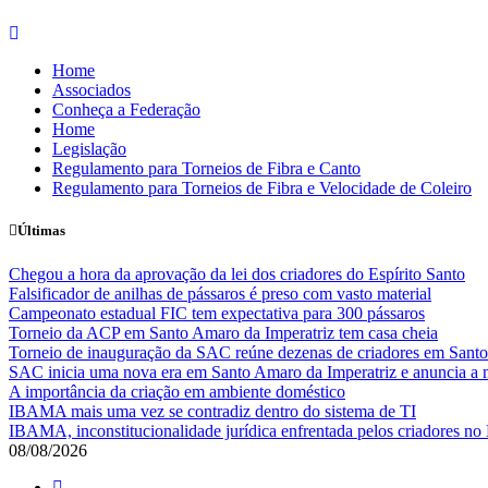
Skip
to
Home
content
Associados
Conheça a Federação
Home
Legislação
Regulamento para Torneios de Fibra e Canto
Regulamento para Torneios de Fibra e Velocidade de Coleiro
Últimas
Chegou a hora da aprovação da lei dos criadores do Espírito Santo
Falsificador de anilhas de pássaros é preso com vasto material
Campeonato estadual FIC tem expectativa para 300 pássaros
Torneio da ACP em Santo Amaro da Imperatriz tem casa cheia
Torneio de inauguração da SAC reúne dezenas de criadores em Santo
SAC inicia uma nova era em Santo Amaro da Imperatriz e anuncia a m
A importância da criação em ambiente doméstico
IBAMA mais uma vez se contradiz dentro do sistema de TI
IBAMA, inconstitucionalidade jurídica enfrentada pelos criadores no 
08/08/2026