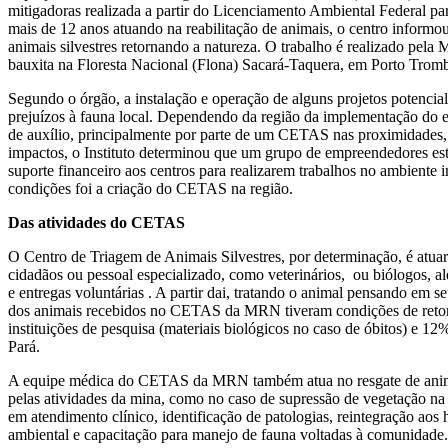
mitigadoras realizada a partir do Licenciamento Ambiental Federal 
mais de 12 anos atuando na reabilitação de animais, o centro informou
animais silvestres retornando a natureza. O trabalho é realizado pel
bauxita na Floresta Nacional (Flona) Sacará-Taquera, em Porto Tromb
Segundo o órgão, a instalação e operação de alguns projetos potenc
prejuízos à fauna local. Dependendo da região da implementação do e
de auxílio, principalmente por parte de um CETAS nas proximidades,
impactos, o Instituto determinou que um grupo de empreendedores est
suporte financeiro aos centros para realizarem trabalhos no ambient
condições foi a criação do CETAS na região.
Das atividades do CETAS
O Centro de Triagem de Animais Silvestres, por determinação, é atuar
cidadãos ou pessoal especializado, como veterinários, ou biólogos, a
e entregas voluntárias . A partir dai, tratando o animal pensando em
dos animais recebidos no CETAS da MRN tiveram condições de retor
instituições de pesquisa (materiais biológicos no caso de óbitos) e
Pará.
A equipe médica do CETAS da MRN também atua no resgate de animai
pelas atividades da mina, como no caso de supressão de vegetação na 
em atendimento clínico, identificação de patologias, reintegração aos
ambiental e capacitação para manejo de fauna voltadas à comunidade.