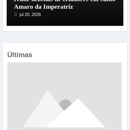
Amaro da Imperatriz
jul 20, 2026
Últimas
Falsificador de anilhas
0