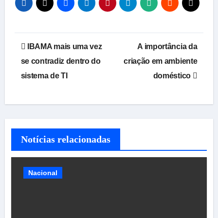
Navegação
IBAMA mais uma vez
A importância da
de
se contradiz dentro do
criação em ambiente
sistema de TI
doméstico
Post
Notícias relacionadas
Nacional