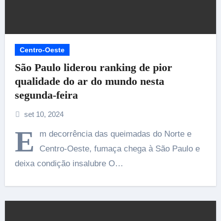
Centro-Oeste
São Paulo liderou ranking de pior
qualidade do ar do mundo nesta
segunda-feira
set 10, 2024
E
m decorrência das queimadas do Norte e
Centro-Oeste, fumaça chega à São Paulo e
deixa condição insalubre O…