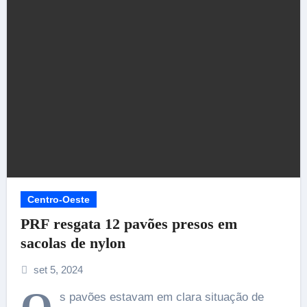
Centro-Oeste
PRF resgata 12 pavões presos em
sacolas de nylon
set 5, 2024
s pavões estavam em clara situação de