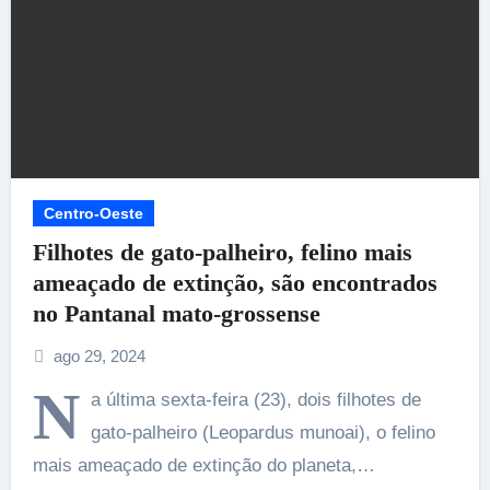
Centro-Oeste
Filhotes de gato-palheiro, felino mais
ameaçado de extinção, são encontrados
no Pantanal mato-grossense
ago 29, 2024
N
a última sexta-feira (23), dois filhotes de
gato-palheiro (Leopardus munoai), o felino
mais ameaçado de extinção do planeta,…