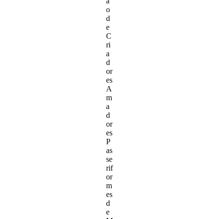
ã
o
d
e
C
ri
a
d
or
es
A
m
a
d
or
es
P
as
se
rif
or
m
es
d
e