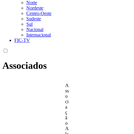
Norte
Nordeste
Centro-Oeste
Sudeste
Sul
Nacional
Internacional
FIC-TV
Associados
A
ss
o
ci
a
ç
ã
o
A
la