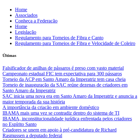
Skip
Home
to
Associados
content
Conheça a Federação
Home
Legislação
Regulamento para Torneios de Fibra e Canto
Regulamento para Torneios de Fibra e Velocidade de Coleiro
Últimas
Falsificador de anilhas de pássaros é preso com vasto material
Campeonato estadual FIC tem expectativa para 300 pássaros
Torneio da ACP em Santo Amaro da Imperatriz tem casa cheia
Torneio de inauguração da SAC reúne dezenas de criadores em
Santo Amaro da Imperatriz
SAC inicia uma nova era em Santo Amaro da Imperatriz e anuncia a
maior temporada da sua história
A importância da criação em ambiente doméstico
IBAMA mais uma vez se contradiz dentro do sistema de TI
IBAMA, inconstitucionalidade jurídica enfrentada pelos criadores
no Espírito Santo
Criadores se unem em apoio à pré-candidatura de Richard
Rasmussen a deputado federal