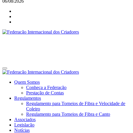
06/08/2026
Federação Internacional dos Criadores
Site da Federação Internacional dos Criadores de Pássaros
Federação Internacional dos Criadores
Site da Federação Internacional dos Criadores de Pássaros
Quem Somos
Conheça a Federação
Prestação de Contas
Regulamentos
Regulamento para Torneios de Fibra e Velocidade de
Coleiro
Regulamento para Torneios de Fibra e Canto
Associados
Legislação
Notícias