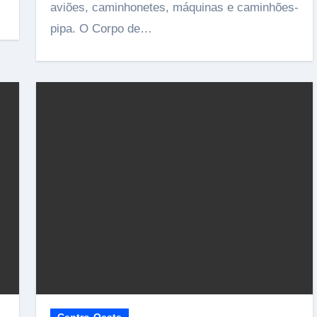
aviões, caminhonetes, máquinas e caminhões-
pipa. O Corpo de…