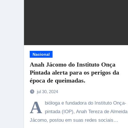
Nacional
Anah Jácomo do Instituto Onça
Pintada alerta para os perigos da
época de queimadas.
jul 30, 2024
A
bióloga e fundadora do Instituto Onça-
pintada (IOP), Anah Tereza de Almeida
Jácomo, postou em suas redes sociais…