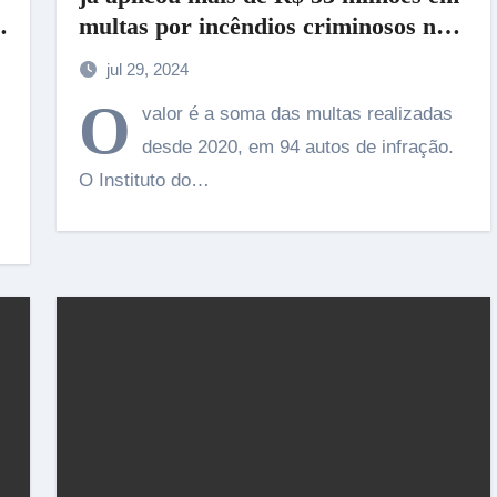
multas por incêndios criminosos no
Pantanal, divulga IMASUL
jul 29, 2024
O
valor é a soma das multas realizadas
desde 2020, em 94 autos de infração.
O Instituto do…