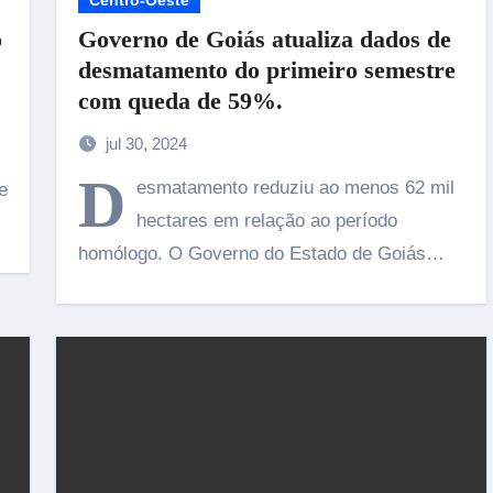
Centro-Oeste
o
Governo de Goiás atualiza dados de
desmatamento do primeiro semestre
com queda de 59%.
jul 30, 2024
D
esmatamento reduziu ao menos 62 mil
e
hectares em relação ao período
homólogo. O Governo do Estado de Goiás…