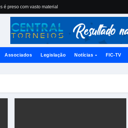
os é preso com vasto material
ectativa para 300 pássaros
a Imperatriz tem casa cheia
eúne dezenas de criadores em Santo Amaro da Imperatriz
 Amaro da Imperatriz e anuncia a maior temporada da sua hist
Associados
Legislação
Notícias
FIC-TV
ente doméstico
dentro do sistema de TI
ica enfrentada pelos criadores no Espírito Santo
 dos criadores do Espírito Santo