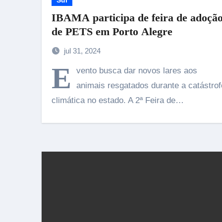
Sul
IBAMA participa de feira de adoçã
de PETS em Porto Alegre
jul 31, 2024
E
vento busca dar novos lares aos
animais resgatados durante a catástrof
climática no estado. A 2ª Feira de…