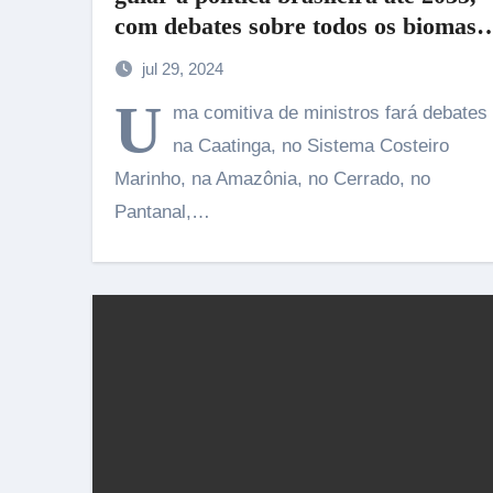
com debates sobre todos os biomas
do país com propostas da sociedade
jul 29, 2024
civil
U
ma comitiva de ministros fará debates
na Caatinga, no Sistema Costeiro
Marinho, na Amazônia, no Cerrado, no
Pantanal,…