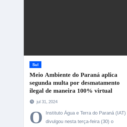
Sul
Meio Ambiente do Paraná aplica
segunda multa por desmatamento
ilegal de maneira 100% virtual
jul 31, 2024
O
Instituto Água e Terra do Paraná (IAT)
divulgou nesta terça-feira (30) o