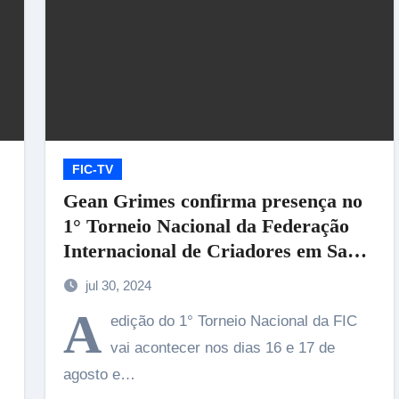
FIC-TV
Gean Grimes confirma presença no
1° Torneio Nacional da Federação
Internacional de Criadores em Santa
Catarina
jul 30, 2024
A
edição do 1° Torneio Nacional da FIC
vai acontecer nos dias 16 e 17 de
agosto e…