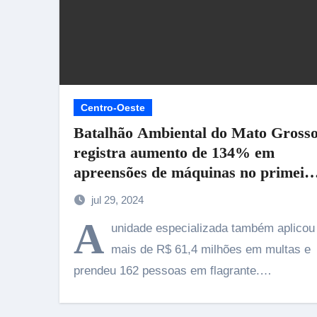
Centro-Oeste
Batalhão Ambiental do Mato Gross
registra aumento de 134% em
apreensões de máquinas no primeir
semestre deste ano
jul 29, 2024
A
unidade especializada também aplicou
mais de R$ 61,4 milhões em multas e
prendeu 162 pessoas em flagrante.…