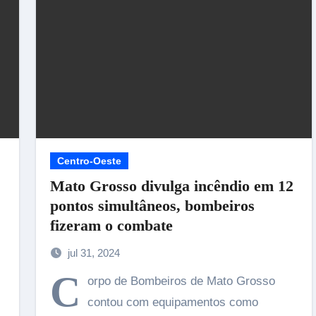
Centro-Oeste
Mato Grosso divulga incêndio em 12
pontos simultâneos, bombeiros
fizeram o combate
SAC inicia uma nova era em Santo Amaro 
Imperatriz e anuncia a maior temporada d
sua história
jul 31, 2024
17/07/2026
C
orpo de Bombeiros de Mato Grosso
contou com equipamentos como