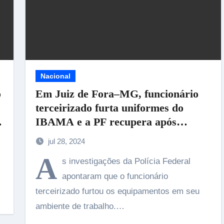
Nacional
o
Em Juiz de Fora–MG, funcionário
terceirizado furta uniformes do
o
IBAMA e a PF recupera após
investigação.
jul 28, 2024
A
s investigações da Polícia Federal
apontaram que o funcionário
terceirizado furtou os equipamentos em seu
ambiente de trabalho.…