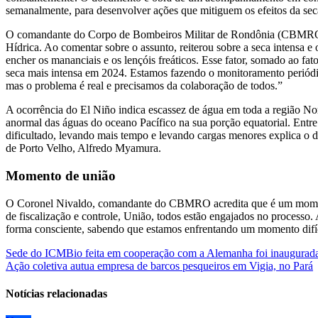
semanalmente, para desenvolver ações que mitiguem os efeitos da seca
O comandante do Corpo de Bombeiros Militar de Rondônia (CBMRO)
Hídrica. Ao comentar sobre o assunto, reiterou sobre a seca intensa 
encher os mananciais e os lençóis freáticos. Esse fator, somado ao fa
seca mais intensa em 2024. Estamos fazendo o monitoramento periódi
mas o problema é real e precisamos da colaboração de todos.”
A ocorrência do El Niño indica escassez de água em toda a região No
anormal das águas do oceano Pacífico na sua porção equatorial. Entre o
dificultado, levando mais tempo e levando cargas menores explica o d
de Porto Velho, Alfredo Myamura.
Momento de união
O Coronel Nivaldo, comandante do CBMRO acredita que é um moment
de fiscalização e controle, União, todos estão engajados no processo
forma consciente, sabendo que estamos enfrentando um momento difícil
Navegação
Sede do ICMBio feita em cooperação com a Alemanha foi inaugurada
Ação coletiva autua empresa de barcos pesqueiros em Vigia, no Pará
de
Post
Notícias relacionadas