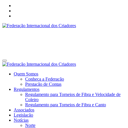
Federação Internacional dos Criadores
Site da Federação Internacional dos Criadores de Pássaros
Federação Internacional dos Criadores
Site da Federação Internacional dos Criadores de Pássaros
Quem Somos
Conheça a Federação
Prestação de Contas
Regulamentos
Regulamento para Torneios de Fibra e Velocidade de
Coleiro
Regulamento para Torneios de Fibra e Canto
Associados
Legislação
Notícias
Norte