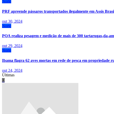
Norte
PRF apreende pássaros transportados ilegalmente em Assis Brasi
out 30, 2024
Norte
PQA realiza pesagem e medição de mais de 300 tartarugas-da-
out 29, 2024
Norte
Ibama flagra 62 aves mortas em rede de pesca em propriedade 
out 24, 2024
Últimas