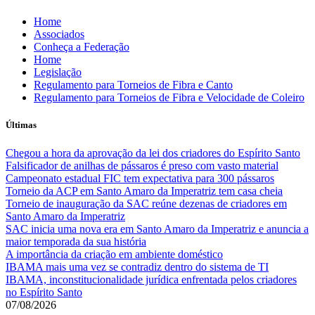
Skip
Home
to
Associados
content
Conheça a Federação
Home
Legislação
Regulamento para Torneios de Fibra e Canto
Regulamento para Torneios de Fibra e Velocidade de Coleiro
Últimas
Chegou a hora da aprovação da lei dos criadores do Espírito Santo
Falsificador de anilhas de pássaros é preso com vasto material
Campeonato estadual FIC tem expectativa para 300 pássaros
Torneio da ACP em Santo Amaro da Imperatriz tem casa cheia
Torneio de inauguração da SAC reúne dezenas de criadores em
Santo Amaro da Imperatriz
SAC inicia uma nova era em Santo Amaro da Imperatriz e anuncia a
maior temporada da sua história
A importância da criação em ambiente doméstico
IBAMA mais uma vez se contradiz dentro do sistema de TI
IBAMA, inconstitucionalidade jurídica enfrentada pelos criadores
no Espírito Santo
07/08/2026