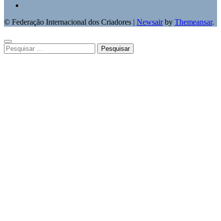
© Federação Internacional dos Criadores
|
Newsair
by
Themeansar
.
Pesquisar
por: