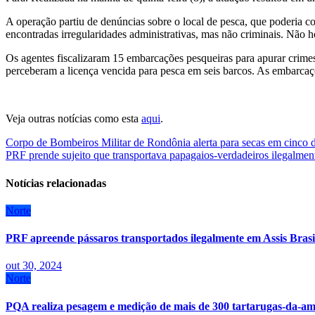
A operação partiu de denúncias sobre o local de pesca, que poderia col
encontradas irregularidades administrativas, mas não criminais. Não h
Os agentes fiscalizaram 15 embarcações pesqueiras para apurar crimes 
perceberam a licença vencida para pesca em seis barcos. As embarca
Veja outras notícias como esta
aqui
.
Navegação
Corpo de Bombeiros Militar de Rondônia alerta para secas em cinco d
PRF prende sujeito que transportava papagaios-verdadeiros ilegalmen
de
Post
Notícias relacionadas
Norte
PRF apreende pássaros transportados ilegalmente em Assis Brasi
out 30, 2024
Norte
PQA realiza pesagem e medição de mais de 300 tartarugas-da-