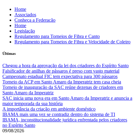
Skip
Home
to
Associados
content
Conheça a Federação
Home
Legislação
Regulamento para Torneios de Fibra e Canto
Regulamento para Torneios de Fibra e Velocidade de Coleiro
Últimas
Chegou a hora da aprovação da lei dos criadores do Espírito Santo
Falsificador de anilhas de pássaros é preso com vasto material
Campeonato estadual FIC tem expectativa para 300 pássaros
Torneio da ACP em Santo Amaro da Imperatriz tem casa cheia
Torneio de inauguração da SAC reúne dezenas de criadores em
Santo Amaro da Imperatriz
SAC inicia uma nova era em Santo Amaro da Imperatriz e anuncia a
maior temporada da sua história
A importância da criação em ambiente doméstico
IBAMA mais uma vez se contradiz dentro do sistema de TI
IBAMA, inconstitucionalidade jurídica enfrentada pelos criadores
no Espírito Santo
09/08/2026