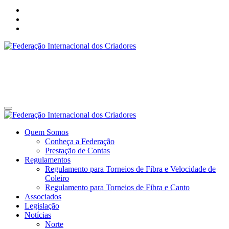
Federação Internacional dos Criadores
Site da Federação Internacional dos Criadores de Pássaros
Federação Internacional dos Criadores
Site da Federação Internacional dos Criadores de Pássaros
Quem Somos
Conheça a Federação
Prestação de Contas
Regulamentos
Regulamento para Torneios de Fibra e Velocidade de
Coleiro
Regulamento para Torneios de Fibra e Canto
Associados
Legislação
Notícias
Norte