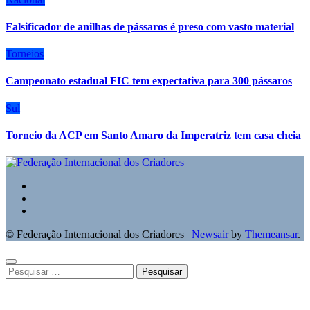
Falsificador de anilhas de pássaros é preso com vasto material
Torneios
Campeonato estadual FIC tem expectativa para 300 pássaros
Sul
Torneio da ACP em Santo Amaro da Imperatriz tem casa cheia
© Federação Internacional dos Criadores
|
Newsair
by
Themeansar
.
Pesquisar
por: