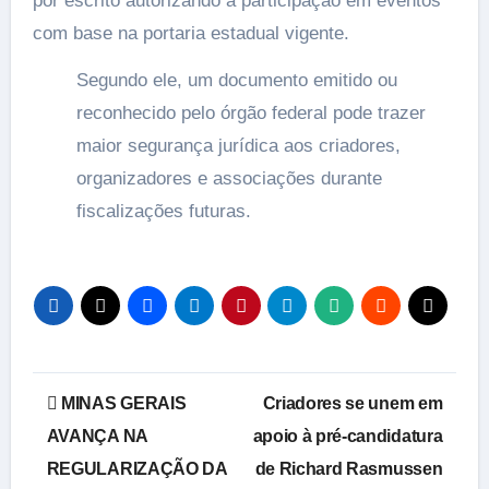
por escrito autorizando a participação em eventos
com base na portaria estadual vigente.
Segundo ele, um documento emitido ou
reconhecido pelo órgão federal pode trazer
maior segurança jurídica aos criadores,
organizadores e associações durante
fiscalizações futuras.
Navegação
MINAS GERAIS
Criadores se unem em
de
AVANÇA NA
apoio à pré-candidatura
REGULARIZAÇÃO DA
de Richard Rasmussen
Post