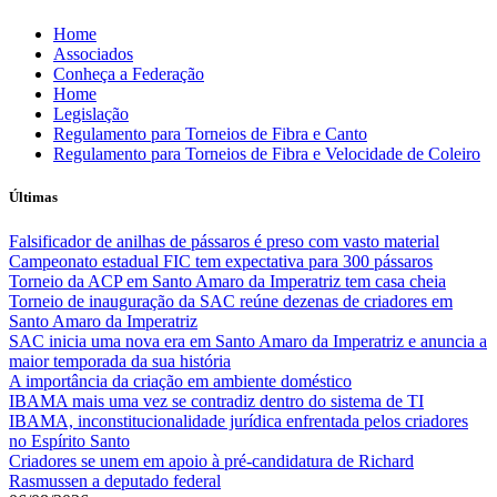
Skip
Home
to
Associados
content
Conheça a Federação
Home
Legislação
Regulamento para Torneios de Fibra e Canto
Regulamento para Torneios de Fibra e Velocidade de Coleiro
Últimas
Falsificador de anilhas de pássaros é preso com vasto material
Campeonato estadual FIC tem expectativa para 300 pássaros
Torneio da ACP em Santo Amaro da Imperatriz tem casa cheia
Torneio de inauguração da SAC reúne dezenas de criadores em
Santo Amaro da Imperatriz
SAC inicia uma nova era em Santo Amaro da Imperatriz e anuncia a
maior temporada da sua história
A importância da criação em ambiente doméstico
IBAMA mais uma vez se contradiz dentro do sistema de TI
IBAMA, inconstitucionalidade jurídica enfrentada pelos criadores
no Espírito Santo
Criadores se unem em apoio à pré-candidatura de Richard
Rasmussen a deputado federal