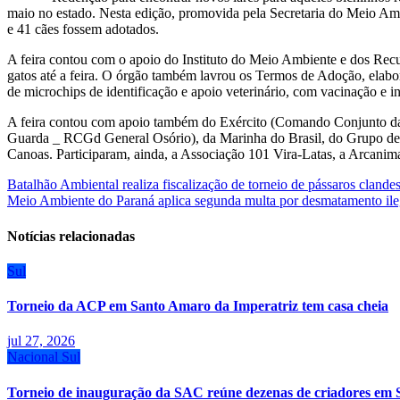
maio no estado. Nesta edição, promovida pela Secretaria do Meio Ambi
e 41 cães fossem adotados.
A feira contou com o apoio do Instituto do Meio Ambiente e dos Rec
gatos até a feira. O órgão também lavrou os Termos de Adoção, elabor
de microchips de identificação e apoio veterinário, com vacinação e i
A feira contou com apoio também do Exército (Comando Conjunto da
Guarda _ RCGd General Osório), da Marinha do Brasil, do Grupo de
Canoas. Participaram, ainda, a Associação 101 Vira-Latas, a Arcanim
Navegação
Batalhão Ambiental realiza fiscalização de torneio de pássaros cland
Meio Ambiente do Paraná aplica segunda multa por desmatamento ile
de
Post
Notícias relacionadas
Sul
Torneio da ACP em Santo Amaro da Imperatriz tem casa cheia
jul 27, 2026
Nacional
Sul
Torneio de inauguração da SAC reúne dezenas de criadores em 