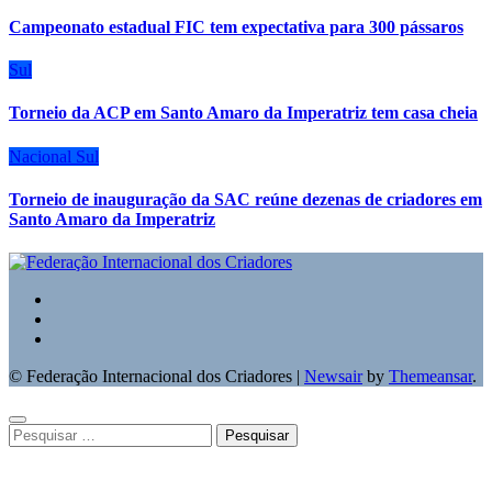
Campeonato estadual FIC tem expectativa para 300 pássaros
Sul
Torneio da ACP em Santo Amaro da Imperatriz tem casa cheia
Nacional
Sul
Torneio de inauguração da SAC reúne dezenas de criadores em
Santo Amaro da Imperatriz
© Federação Internacional dos Criadores
|
Newsair
by
Themeansar
.
Pesquisar
por: