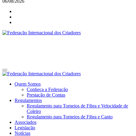
06/08/2026
Federação Internacional dos Criadores
Site da Federação Internacional dos Criadores de Pássaros
Federação Internacional dos Criadores
Site da Federação Internacional dos Criadores de Pássaros
Quem Somos
Conheça a Federação
Prestação de Contas
Regulamentos
Regulamento para Torneios de Fibra e Velocidade de
Coleiro
Regulamento para Torneios de Fibra e Canto
Associados
Legislação
Notícias