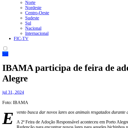
Norte
Nordeste
Centro-Oeste
Sudeste
Sul
Nacional
Internacional
FIC-TV
Sul
IBAMA participa de feira de a
Alegre
jul 31, 2024
Foto: IBAMA
E
vento busca dar novos lares aos animais resgatados durante a
A 2ª Feira de Adoção Responsável aconteceu em Porto Alegr
Redenção para encontrar novos lares para aqueles bichinhos r