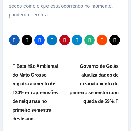
secos como o que está ocorrendo no momento,
ponderou Ferreira.
Navegação
Batalhão Ambiental
Governo de Goiás
de
do Mato Grosso
atualiza dados de
registra aumento de
desmatamento do
Post
134% em apreensões
primeiro semestre com
de máquinas no
queda de 59%.
primeiro semestre
deste ano