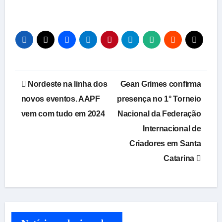
Navegação
Nordeste na linha dos
Gean Grimes confirma
de
novos eventos. AAPF
presença no 1° Torneio
vem com tudo em 2024
Nacional da Federação
Post
Internacional de
Criadores em Santa
Catarina