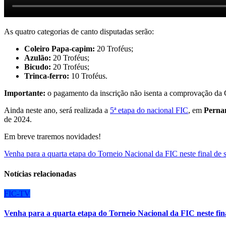
As quatro categorias de canto disputadas serão:
Coleiro Papa-capim:
20 Troféus;
Azulão:
20 Troféus;
Bicudo:
20 Troféus;
Trinca-ferro:
10 Troféus.
Importante:
o pagamento da inscrição não isenta a comprovação da 
Ainda neste ano, será realizada a
5ª etapa do nacional FIC
, em
Perna
de 2024.
Em breve traremos novidades!
Navegação
Venha para a quarta etapa do Torneio Nacional da FIC neste final de
de
Notícias relacionadas
Post
FIC-TV
Venha para a quarta etapa do Torneio Nacional da FIC neste fin