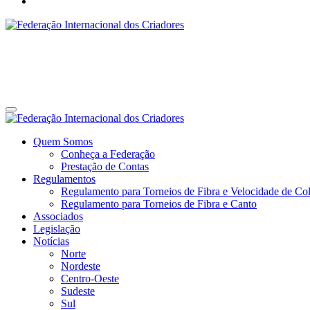
Federação Internacional dos Criadores
Site da Federação Internacional dos Criadores de Pássaros
Federação Internacional dos Criadores
Site da Federação Internacional dos Criadores de Pássaros
Quem Somos
Conheça a Federação
Prestação de Contas
Regulamentos
Regulamento para Torneios de Fibra e Velocidade de Col
Regulamento para Torneios de Fibra e Canto
Associados
Legislação
Notícias
Norte
Nordeste
Centro-Oeste
Sudeste
Sul