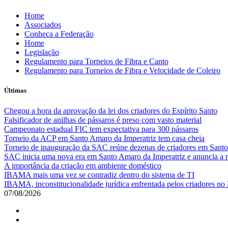
Skip
Home
to
Associados
content
Conheça a Federação
Home
Legislação
Regulamento para Torneios de Fibra e Canto
Regulamento para Torneios de Fibra e Velocidade de Coleiro
Últimas
Chegou a hora da aprovação da lei dos criadores do Espírito Santo
Falsificador de anilhas de pássaros é preso com vasto material
Campeonato estadual FIC tem expectativa para 300 pássaros
Torneio da ACP em Santo Amaro da Imperatriz tem casa cheia
Torneio de inauguração da SAC reúne dezenas de criadores em Santo
SAC inicia uma nova era em Santo Amaro da Imperatriz e anuncia a m
A importância da criação em ambiente doméstico
IBAMA mais uma vez se contradiz dentro do sistema de TI
IBAMA, inconstitucionalidade jurídica enfrentada pelos criadores no 
07/08/2026