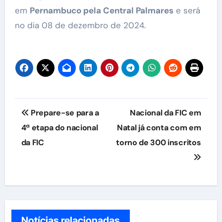
em
Pernambuco pela Central Palmares
e será
no dia 08 de dezembro de 2024.
Navegação
Prepare-se para a
Nacional da FIC em
de
4ª etapa do nacional
Natal já conta com em
da FIC
torno de 300 inscritos
Post
Notícias relacionadas