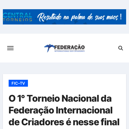
Skip
to
content
FIC-TV
O 1° Torneio Nacional da
Federação Internacional
de Criadores é nesse final