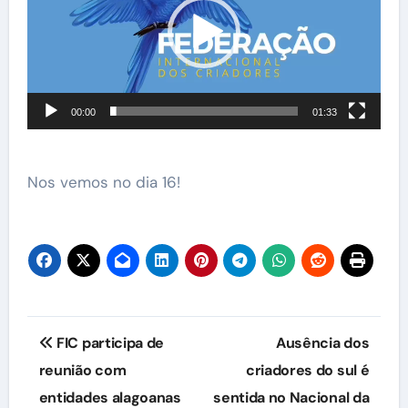
vídeo
00:00
01:33
Nos vemos no dia 16!
Navegação
FIC participa de
Ausência dos
de
reunião com
criadores do sul é
entidades alagoanas
sentida no Nacional da