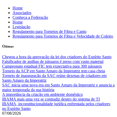
Skip
Home
to
Associados
content
Conheça a Federação
Home
Legislação
Regulamento para Torneios de Fibra e Canto
Regulamento para Torneios de Fibra e Velocidade de Coleiro
Últimas
Chegou a hora da aprovação da lei dos criadores do Espírito Santo
Falsificador de anilhas de pássaros é preso com vasto material
Campeonato estadual FIC tem expectativa para 300 pássaros
Torneio da ACP em Santo Amaro da Imperatriz tem casa cheia
Torneio de inauguração da SAC reúne dezenas de criadores em
Santo Amaro da Imperatriz
SAC inicia uma nova era em Santo Amaro da Imperatriz e anuncia a
maior temporada da sua história
A importância da criação em ambiente doméstico
IBAMA mais uma vez se contradiz dentro do sistema de TI
IBAMA, inconstitucionalidade jurídica enfrentada pelos criadores
no Espírito Santo
07/08/2026