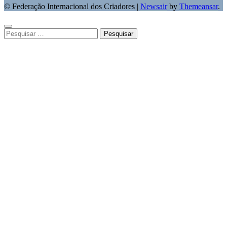
© Federação Internacional dos Criadores
|
Newsair
by
Themeansar
.
Pesquisar
por: