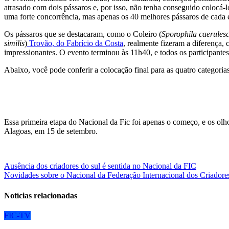
atrasado com dois pássaros e, por isso, não tenha conseguido colocá-
uma forte concorrência, mas apenas os 40 melhores pássaros de cada e
Os pássaros que se destacaram, como o Coleiro (
Sporophila caerules
similis
)
Trovão, do Fabrício da Costa
, realmente fizeram a diferença
impressionantes. O evento terminou às 11h40, e todos os participantes
Abaixo, você pode conferir a colocação final para as quatro categori
Essa primeira etapa do Nacional da Fic foi apenas o começo, e os olh
Alagoas, em 15 de setembro.
Navegação
Ausência dos criadores do sul é sentida no Nacional da FIC
Novidades sobre o Nacional da Federação Internacional dos Criador
de
Post
Notícias relacionadas
FIC-TV