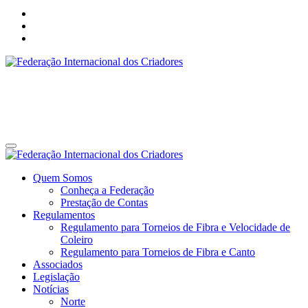
Federação Internacional dos Criadores
Site da Federação Internacional dos Criadores de Pássaros
Federação Internacional dos Criadores
Site da Federação Internacional dos Criadores de Pássaros
Quem Somos
Conheça a Federação
Prestação de Contas
Regulamentos
Regulamento para Torneios de Fibra e Velocidade de
Coleiro
Regulamento para Torneios de Fibra e Canto
Associados
Legislação
Notícias
Norte