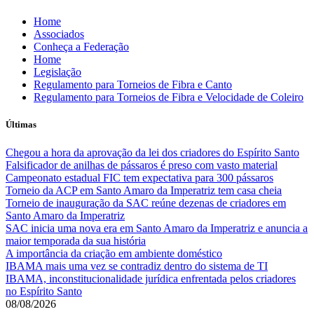
Skip
Home
to
Associados
content
Conheça a Federação
Home
Legislação
Regulamento para Torneios de Fibra e Canto
Regulamento para Torneios de Fibra e Velocidade de Coleiro
Últimas
Chegou a hora da aprovação da lei dos criadores do Espírito Santo
Falsificador de anilhas de pássaros é preso com vasto material
Campeonato estadual FIC tem expectativa para 300 pássaros
Torneio da ACP em Santo Amaro da Imperatriz tem casa cheia
Torneio de inauguração da SAC reúne dezenas de criadores em
Santo Amaro da Imperatriz
SAC inicia uma nova era em Santo Amaro da Imperatriz e anuncia a
maior temporada da sua história
A importância da criação em ambiente doméstico
IBAMA mais uma vez se contradiz dentro do sistema de TI
IBAMA, inconstitucionalidade jurídica enfrentada pelos criadores
no Espírito Santo
08/08/2026