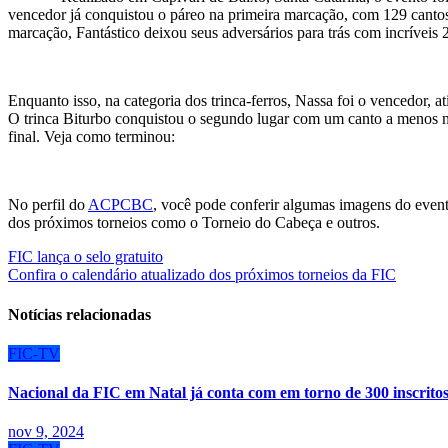
vencedor já conquistou o páreo na primeira marcação, com 129 cantos
marcação, Fantástico deixou seus adversários para trás com incríveis 2
Enquanto isso, na categoria dos trinca-ferros, Nassa foi o vencedor, 
O trinca Biturbo conquistou o segundo lugar com um canto a menos 
final. Veja como terminou:
No perfil do
ACPCBC
, você pode conferir algumas imagens do ev
dos próximos torneios como o Torneio do Cabeça e outros.
Navegação
FIC lança o selo gratuito
Confira o calendário atualizado dos próximos torneios da FIC
de
Post
Notícias relacionadas
FIC-TV
Nacional da FIC em Natal já conta com em torno de 300 inscrito
nov 9, 2024