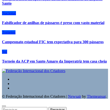
Santo
Nacional
Falsificador de anilhas de pássaros é preso com vasto material
Torneios
Campeonato estadual FIC tem expectativa para 300 pássaros
Sul
Torneio da ACP em Santo Amaro da Imperatriz tem casa cheia
© Federação Internacional dos Criadores
|
Newsair
by
Themeansar
.
Pesquisar