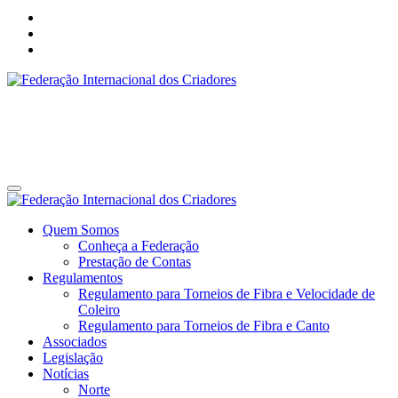
Federação Internacional dos Criadores
Site da Federação Internacional dos Criadores de Pássaros
Federação Internacional dos Criadores
Site da Federação Internacional dos Criadores de Pássaros
Quem Somos
Conheça a Federação
Prestação de Contas
Regulamentos
Regulamento para Torneios de Fibra e Velocidade de
Coleiro
Regulamento para Torneios de Fibra e Canto
Associados
Legislação
Notícias
Norte