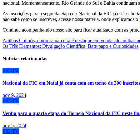
nacional. Momentaneamente, Rio Grande do Sul e Bahia continuam s
As inscrições para a segunda etapa do Nacional da FIC já estão abert
não sabe como se inscrever, acesse nossa matéria, onde explicamos o
Continue acompanhando nosso site para ficar atualizado com as princi
Navegação
Anilhas Colibris, empresa parceira é destaque em vendas de anilhas n
Os Três Elementos: Divulgação Científica, Bate-papo e Curiosidades
de
Post
Notícias relacionadas
FIC-TV
Nacional da FIC em Natal já conta com em torno de 300 inscrito
nov 9, 2024
FIC-TV
Venha para a quarta etapa do Torneio Nacional da FIC neste fin
nov 5, 2024
FIC-TV