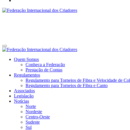
Federação Internacional dos Criadores
Site da Federação Internacional dos Criadores de Pássaros
Federação Internacional dos Criadores
Site da Federação Internacional dos Criadores de Pássaros
Quem Somos
Conheça a Federação
Prestação de Contas
Regulamentos
Regulamento para Torneios de Fibra e Velocidade de Col
Regulamento para Torneios de Fibra e Canto
Associados
Legislação
Notícias
Norte
Nordeste
Centro-Oeste
Sudeste
Sul