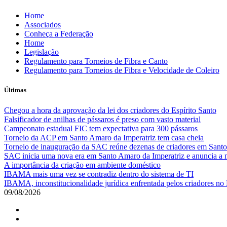
Skip
Home
to
Associados
content
Conheça a Federação
Home
Legislação
Regulamento para Torneios de Fibra e Canto
Regulamento para Torneios de Fibra e Velocidade de Coleiro
Últimas
Chegou a hora da aprovação da lei dos criadores do Espírito Santo
Falsificador de anilhas de pássaros é preso com vasto material
Campeonato estadual FIC tem expectativa para 300 pássaros
Torneio da ACP em Santo Amaro da Imperatriz tem casa cheia
Torneio de inauguração da SAC reúne dezenas de criadores em Santo
SAC inicia uma nova era em Santo Amaro da Imperatriz e anuncia a m
A importância da criação em ambiente doméstico
IBAMA mais uma vez se contradiz dentro do sistema de TI
IBAMA, inconstitucionalidade jurídica enfrentada pelos criadores no 
09/08/2026