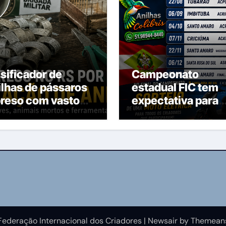
lsificador de
Campeonato
ilhas de pássaros
estadual FIC tem
preso com vasto
expectativa para
terial
300 pássaros
Federação Internacional dos Criadores
|
Newsair
by
Themean