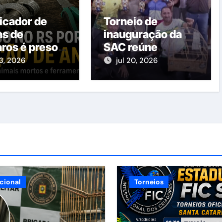
ficador de
Torneio de
as de
inauguração da
ros é preso
SAC reúne
vasto
dezenas de
3, 2026
jul 20, 2026
ial
criadores em
Santo Amaro da
Imperatriz
cional
Torneios