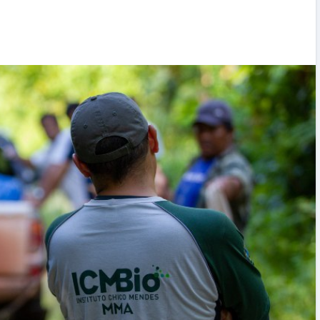
SAC inicia uma nova era em Santo Amaro 
Imperatriz e anuncia a maior temporada 
sua história
17/07/2026