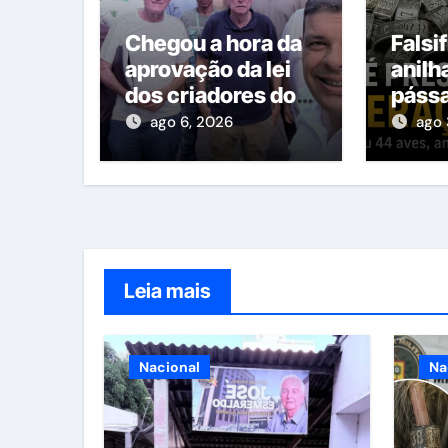
Chegou a hora da
Falsi
aprovação da lei
anilh
dos criadores do
pássa
Espírito Santo
com 
ago 6, 2026
ago 
mater
Leia mais
Nacional
Na