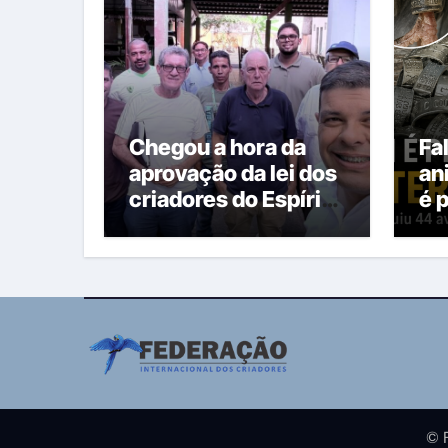
Chegou a hora da
Fa
aprovação da lei dos
an
criadores do Espírito
é 
Santo
ma
© 