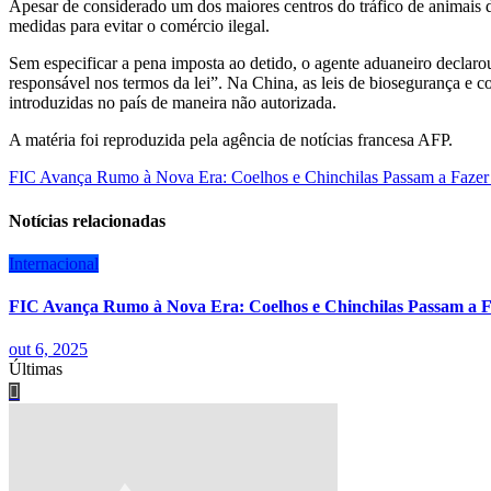
Apesar de considerado um dos maiores centros do tráfico de animais 
medidas para evitar o comércio ilegal.
Sem especificar a pena imposta ao detido, o agente aduaneiro declaro
responsável nos termos da lei”. Na China, as leis de biosegurança e c
introduzidas no país de maneira não autorizada.
A matéria foi reproduzida pela agência de notícias francesa AFP.
Navegação
FIC Avança Rumo à Nova Era: Coelhos e Chinchilas Passam a Fazer P
de
Notícias relacionadas
Post
Internacional
FIC Avança Rumo à Nova Era: Coelhos e Chinchilas Passam a Fa
out 6, 2025
Últimas