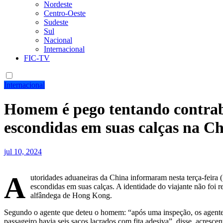
Nordeste
Centro-Oeste
Sudeste
Sul
Nacional
Internacional
FIC-TV
Internacional
Homem é pego tentando contrab
escondidas em suas calças na C
jul 10, 2024
A
utoridades aduaneiras da China informaram nesta terça-feir
escondidas em suas calças. A identidade do viajante não foi r
alfândega de Hong Kong.
Segundo o agente que deteu o homem: “após uma inspeção, os agentes
passageiro havia seis sacos lacrados com fita adesiva”, disse, acresce