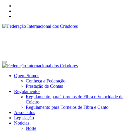
Federação Internacional dos Criadores
Site da Federação Internacional dos Criadores de Pássaros
Federação Internacional dos Criadores
Site da Federação Internacional dos Criadores de Pássaros
Quem Somos
Conheça a Federação
Prestação de Contas
Regulamentos
Regulamento para Torneios de Fibra e Velocidade de
Coleiro
Regulamento para Torneios de Fibra e Canto
Associados
Legislação
Notícias
Norte