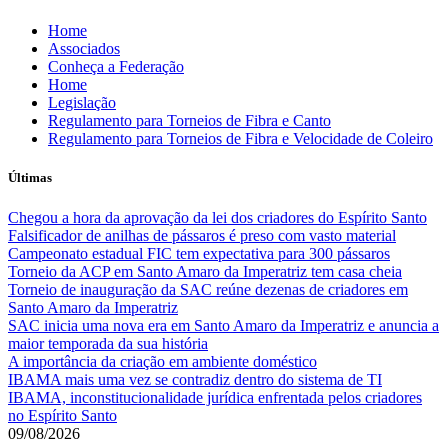
Skip
Home
to
Associados
content
Conheça a Federação
Home
Legislação
Regulamento para Torneios de Fibra e Canto
Regulamento para Torneios de Fibra e Velocidade de Coleiro
Últimas
Chegou a hora da aprovação da lei dos criadores do Espírito Santo
Falsificador de anilhas de pássaros é preso com vasto material
Campeonato estadual FIC tem expectativa para 300 pássaros
Torneio da ACP em Santo Amaro da Imperatriz tem casa cheia
Torneio de inauguração da SAC reúne dezenas de criadores em
Santo Amaro da Imperatriz
SAC inicia uma nova era em Santo Amaro da Imperatriz e anuncia a
maior temporada da sua história
A importância da criação em ambiente doméstico
IBAMA mais uma vez se contradiz dentro do sistema de TI
IBAMA, inconstitucionalidade jurídica enfrentada pelos criadores
no Espírito Santo
09/08/2026