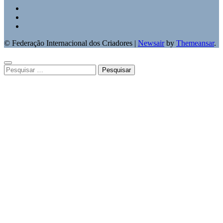
© Federação Internacional dos Criadores
|
Newsair
by
Themeansar
.
Pesquisar
por: