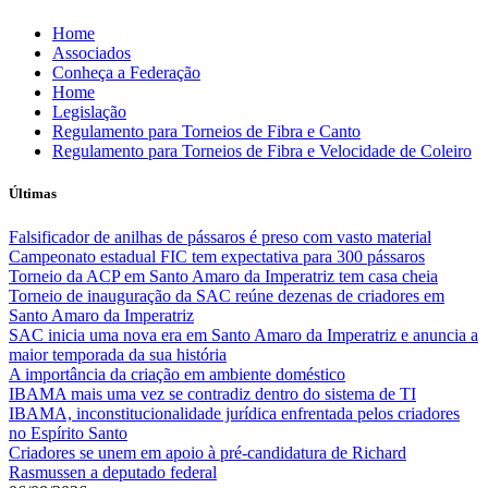
Skip
Home
to
Associados
content
Conheça a Federação
Home
Legislação
Regulamento para Torneios de Fibra e Canto
Regulamento para Torneios de Fibra e Velocidade de Coleiro
Últimas
Falsificador de anilhas de pássaros é preso com vasto material
Campeonato estadual FIC tem expectativa para 300 pássaros
Torneio da ACP em Santo Amaro da Imperatriz tem casa cheia
Torneio de inauguração da SAC reúne dezenas de criadores em
Santo Amaro da Imperatriz
SAC inicia uma nova era em Santo Amaro da Imperatriz e anuncia a
maior temporada da sua história
A importância da criação em ambiente doméstico
IBAMA mais uma vez se contradiz dentro do sistema de TI
IBAMA, inconstitucionalidade jurídica enfrentada pelos criadores
no Espírito Santo
Criadores se unem em apoio à pré-candidatura de Richard
Rasmussen a deputado federal