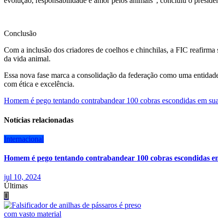
evolução, responsabilidade e amor pelos animais”, concluiu o presid
Conclusão
Com a inclusão dos criadores de coelhos e chinchilas, a FIC reafirma
da vida animal.
Essa nova fase marca a consolidação da federação como uma entidade p
com ética e excelência.
Navegação
Homem é pego tentando contrabandear 100 cobras escondidas em sua
de
Notícias relacionadas
Post
Internacional
Homem é pego tentando contrabandear 100 cobras escondidas em
jul 10, 2024
Últimas