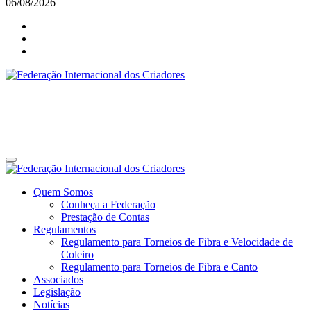
06/08/2026
Federação Internacional dos Criadores
Site da Federação Internacional dos Criadores de Pássaros
Federação Internacional dos Criadores
Site da Federação Internacional dos Criadores de Pássaros
Quem Somos
Conheça a Federação
Prestação de Contas
Regulamentos
Regulamento para Torneios de Fibra e Velocidade de
Coleiro
Regulamento para Torneios de Fibra e Canto
Associados
Legislação
Notícias