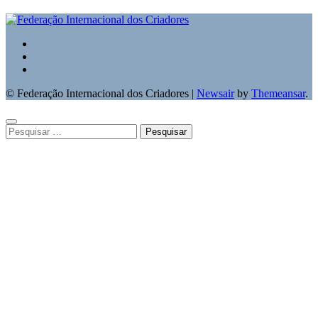
© Federação Internacional dos Criadores
|
Newsair
by
Themeansar
.
Pesquisar
por: