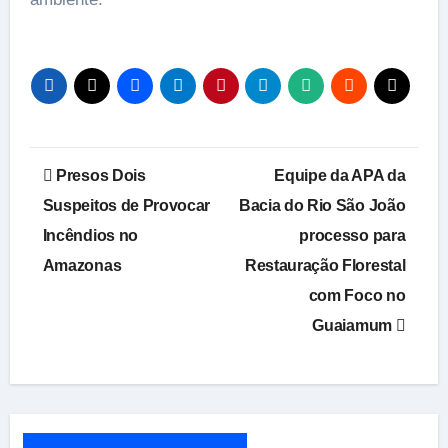
Navegação
Presos Dois
Equipe da APA da
de
Suspeitos de Provocar
Bacia do Rio São João
Incêndios no
processo para
Post
Amazonas
Restauração Florestal
com Foco no
Guaiamum