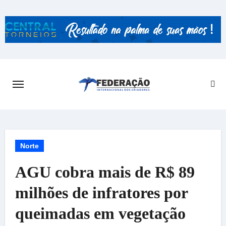
Skip
to
content
Norte
AGU cobra mais de R$ 89
milhões de infratores por
queimadas em vegetação