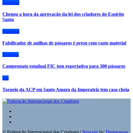
Nacional
Chegou a hora da aprovação da lei dos criadores do Espírito
Santo
Nacional
Falsificador de anilhas de pássaros é preso com vasto material
Torneios
Campeonato estadual FIC tem expectativa para 300 pássaros
Sul
Torneio da ACP em Santo Amaro da Imperatriz tem casa cheia
© Federação Internacional dos Criadores
|
Newsair
by
Themeansar
.