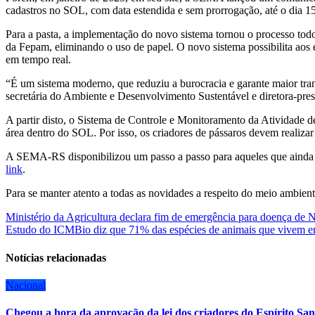
cadastros no SOL, com data estendida e sem prorrogação, até o dia 
Para a pasta, a implementação do novo sistema tornou o processo todo
da Fepam, eliminando o uso de papel. O novo sistema possibilita ao
em tempo real.
“É um sistema moderno, que reduziu a burocracia e garante maior tran
secretária do Ambiente e Desenvolvimento Sustentável e diretora-pres
A partir disto, o Sistema de Controle e Monitoramento da Atividade
área dentro do SOL. Por isso, os criadores de pássaros devem realizar 
A SEMA-RS disponibilizou um passo a passo para aqueles que ainda nã
link
.
Para se manter atento a todas as novidades a respeito do meio ambient
Navegação
Ministério da Agricultura declara fim de emergência para doença de 
Estudo do ICMBio diz que 71% das espécies de animais que vivem em
de
Post
Notícias relacionadas
Nacional
Chegou a hora da aprovação da lei dos criadores do Espírito San