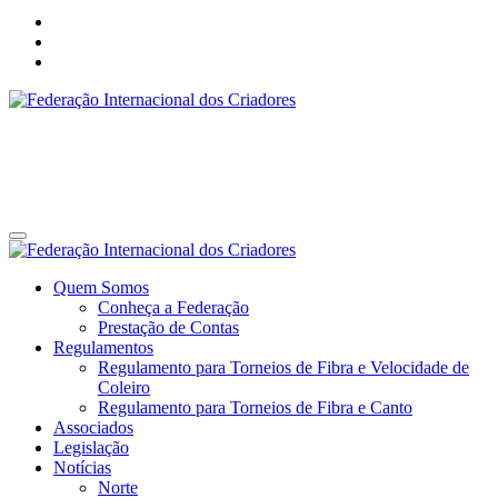
Federação Internacional dos Criadores
Site da Federação Internacional dos Criadores de Pássaros
Federação Internacional dos Criadores
Site da Federação Internacional dos Criadores de Pássaros
Quem Somos
Conheça a Federação
Prestação de Contas
Regulamentos
Regulamento para Torneios de Fibra e Velocidade de
Coleiro
Regulamento para Torneios de Fibra e Canto
Associados
Legislação
Notícias
Norte