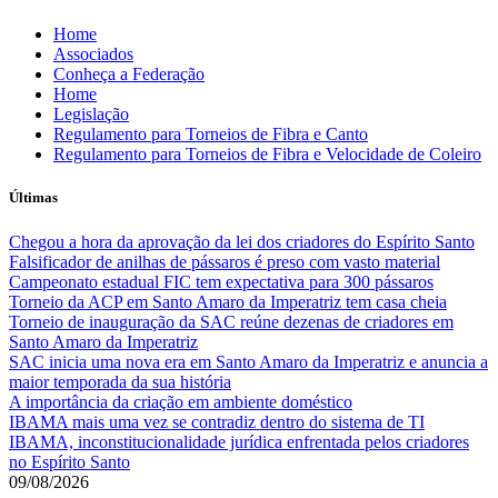
Skip
Home
to
Associados
content
Conheça a Federação
Home
Legislação
Regulamento para Torneios de Fibra e Canto
Regulamento para Torneios de Fibra e Velocidade de Coleiro
Últimas
Chegou a hora da aprovação da lei dos criadores do Espírito Santo
Falsificador de anilhas de pássaros é preso com vasto material
Campeonato estadual FIC tem expectativa para 300 pássaros
Torneio da ACP em Santo Amaro da Imperatriz tem casa cheia
Torneio de inauguração da SAC reúne dezenas de criadores em
Santo Amaro da Imperatriz
SAC inicia uma nova era em Santo Amaro da Imperatriz e anuncia a
maior temporada da sua história
A importância da criação em ambiente doméstico
IBAMA mais uma vez se contradiz dentro do sistema de TI
IBAMA, inconstitucionalidade jurídica enfrentada pelos criadores
no Espírito Santo
09/08/2026