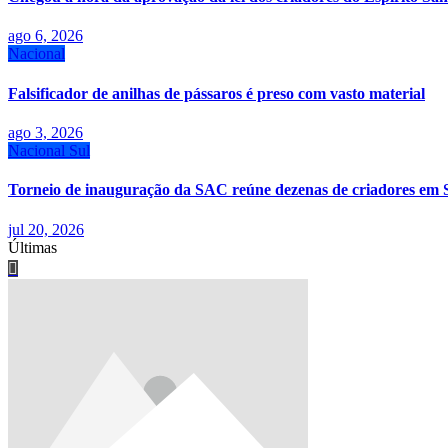
ago 6, 2026
Nacional
Falsificador de anilhas de pássaros é preso com vasto material
ago 3, 2026
Nacional
Sul
Torneio de inauguração da SAC reúne dezenas de criadores em 
jul 20, 2026
Últimas