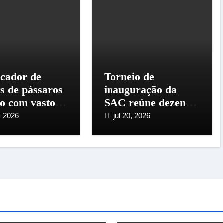
icador de
Torneio de
as de pássaros
inauguração da
so com vasto
SAC reúne dezenas
ial
de criadores em
, 2026
jul 20, 2026
Santo Amaro da
Imperatriz