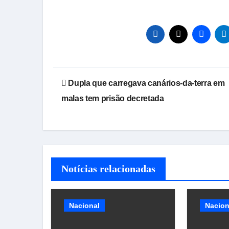
Navegação
Dupla que carregava canários-da-terra em
de
malas tem prisão decretada
Post
Notícias relacionadas
Nacional
Nacion