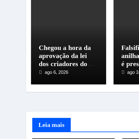
Chegou a hora da
Falsif
aprovação da lei
anilh
dos criadores do
é pre
Espírito Santo
mater
ago 6, 2026
ago 3
Leia mais