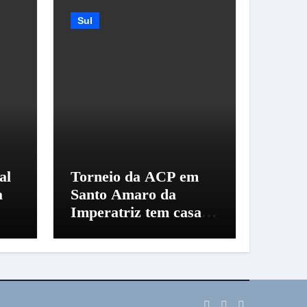
Sul
al
Torneio da ACP em
a
Santo Amaro da
Imperatriz tem casa
cheia