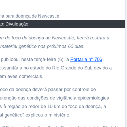
Imperatriz e anuncia a maior temporada d
sua história
17/07/2026
to: Divulgação
km do foco da doença de Newcastle, ficará restrita a
material genético nos próximos 60 dias.
publicou, nesta terça-feira (6), a
Portaria n° 706
ssanitária no estado do Rio Grande do Sul, devido a
 em aves comerciais.
oco da doença deverá passar por controle de
utenção das condições de vigilância epidemiológica
 à região ao redor de 10 km do foco da doença, a
l genético” explicou o ministério.