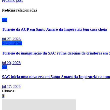
Próximo post
de
Post
Notícias relacionadas
Sul
Torneio da ACP em Santo Amaro da Imperatriz tem casa cheia
jul 27, 2026
Nacional
Sul
Torneio de inauguração da SAC reúne dezenas de criadores em 
jul 20, 2026
Sul
SAC inicia uma nova era em Santo Amaro da Imperatriz e anunci
jul 17, 2026
Últimas