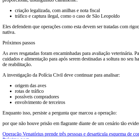
criação legalizada, com anilhas e nota fiscal
tráfico e captura ilegal, como o caso de São Leopoldo
Eles defendem que operações como esta devem ser tratadas com rigor, p
nativa.
Próximos passos
As aves resgatadas foram encaminhadas para avaliação veterinária. Par
cuidados e alimentação para após serem destinadas a soltura no seu habi
de reabilitação.
A investigação da Polícia Civil deve continuar para analisar:
origem das aves
rotas de tráfico
possíveis compradores
envolvimento de terceiros
Enquanto isso, persiste a pergunta que marcou a operação:
por que não houve prisão em flagrante diante de um cenário tão evide
Navegação
Operação Venatórius prende três pessoas e desarticula esquema de co