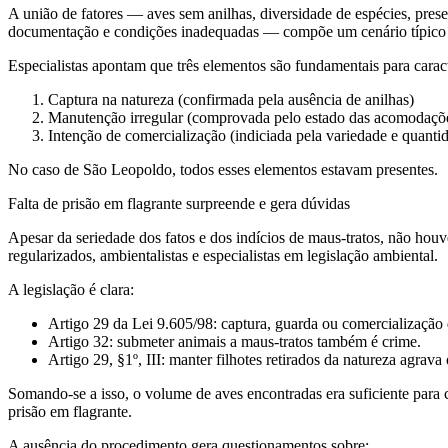
A união de fatores — aves sem anilhas, diversidade de espécies, presen
documentação e condições inadequadas — compõe um cenário típico 
Especialistas apontam que três elementos são fundamentais para caracte
Captura na natureza (confirmada pela ausência de anilhas)
Manutenção irregular (comprovada pelo estado das acomodaçõ
Intenção de comercialização (indiciada pela variedade e quanti
No caso de São Leopoldo, todos esses elementos estavam presentes.
Falta de prisão em flagrante surpreende e gera dúvidas
Apesar da seriedade dos fatos e dos indícios de maus-tratos, não hou
regularizados, ambientalistas e especialistas em legislação ambiental.
A legislação é clara:
Artigo 29 da Lei 9.605/98: captura, guarda ou comercialização 
Artigo 32: submeter animais a maus-tratos também é crime.
Artigo 29, §1º, III: manter filhotes retirados da natureza agrava 
Somando-se a isso, o volume de aves encontradas era suficiente para ca
prisão em flagrante.
A ausência do procedimento gera questionamentos sobre: