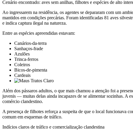
Cenário encontrado: aves sem anilhas, filhotes e espécies de alto inter
Ao ingressarem na residência, os agentes se depararam com um ambien
mantidos em condições precárias. Foram identificadas 81 aves silvestre
e indica captura ilegal na natureza.
Entre as espécies apreendidas estavam:
Canários-da-terra
Sanhaços-frade
Azulões
Trinca-ferros
Coleiros
Bicos-de-pimenta
Cardeais
Além dos pássaros adultos, o que mais chamou a atenção foi a presenç
juvenis — muitas delas ainda incapazes de se alimentar sozinhas. A e
comércio clandestino.
A presença de filhotes reforça a suspeita de que o local funcionava c
comum em esquemas de tráfico.
Indícios claros de tráfico e comercialização clandestina