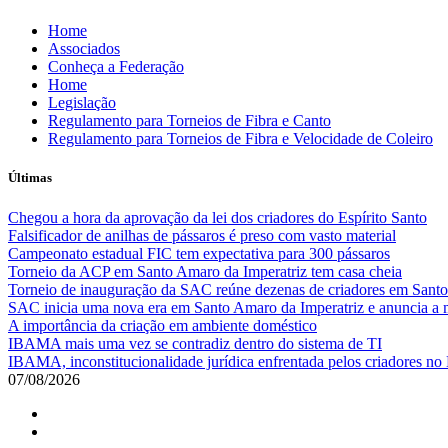
Skip
Home
to
Associados
content
Conheça a Federação
Home
Legislação
Regulamento para Torneios de Fibra e Canto
Regulamento para Torneios de Fibra e Velocidade de Coleiro
Últimas
Chegou a hora da aprovação da lei dos criadores do Espírito Santo
Falsificador de anilhas de pássaros é preso com vasto material
Campeonato estadual FIC tem expectativa para 300 pássaros
Torneio da ACP em Santo Amaro da Imperatriz tem casa cheia
Torneio de inauguração da SAC reúne dezenas de criadores em Santo
SAC inicia uma nova era em Santo Amaro da Imperatriz e anuncia a m
A importância da criação em ambiente doméstico
IBAMA mais uma vez se contradiz dentro do sistema de TI
IBAMA, inconstitucionalidade jurídica enfrentada pelos criadores no 
07/08/2026