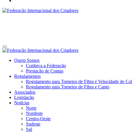
Federação Internacional dos Criadores
Site da Federação Internacional dos Criadores de Pássaros
Federação Internacional dos Criadores
Site da Federação Internacional dos Criadores de Pássaros
Quem Somos
Conheça a Federação
Prestação de Contas
Regulamentos
Regulamento para Torneios de Fibra e Velocidade de Col
Regulamento para Torneios de Fibra e Canto
Associados
Legislação
Notícias
Norte
Nordeste
Centro-Oeste
Sudeste
Sul