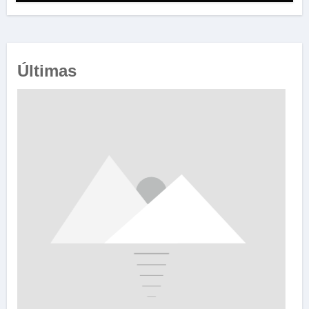
Últimas
Falsificador de anilhas de pássaros é preso com vasto
material
03/08/2026