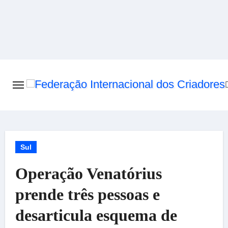
Skip
to
content
Sul
Operação Venatórius
prende três pessoas e
desarticula esquema de