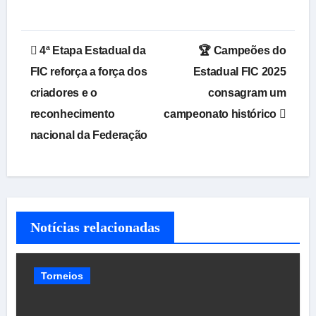
Navegação
4ª Etapa Estadual da
🏆 Campeões do
de
FIC reforça a força dos
Estadual FIC 2025
criadores e o
consagram um
Post
reconhecimento
campeonato histórico
nacional da Federação
Notícias relacionadas
Torneios