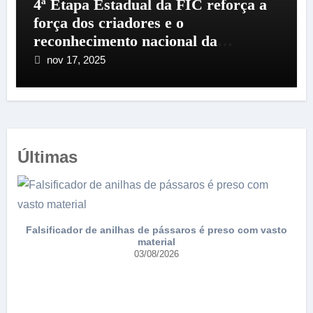
4ª Etapa Estadual da FIC reforça a
força dos criadores e o
reconhecimento nacional da
Federação
nov 17, 2025
Últimas
Falsificador de anilhas de pássaros é preso com vasto
material
03/08/2026