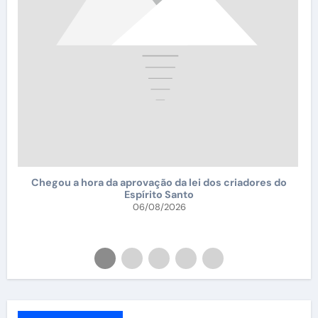
Falsificador de anilhas de 
mate
03/08
ovação da lei dos criadores do
pírito Santo
06/08/2026