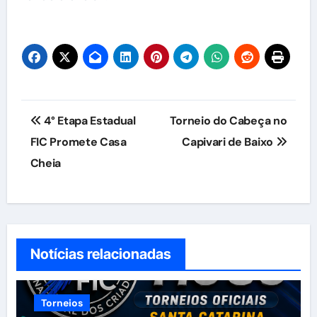
Navegação
4° Etapa Estadual
Torneio do Cabeça no
de
FIC Promete Casa
Capivari de Baixo
Cheia
Post
Notícias relacionadas
Torneios