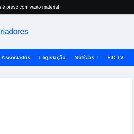
s é preso com vasto material
ctativa para 300 pássaros
 Imperatriz tem casa cheia
úne dezenas de criadores em Santo Amaro da Imperatriz
Amaro da Imperatriz e anuncia a maior temporada da sua histó
Associados
Legislação
Notícias
FIC-TV
ente doméstico
entro do sistema de TI
ica enfrentada pelos criadores no Espírito Santo
 dos criadores do Espírito Santo
SAC inicia uma nova era em Santo Amaro 