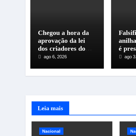
Chegou a hora da
Falsif
aprovação da lei
anilh
dos criadores do
é pre
Espírito Santo
mater
ago 6, 2026
ago 3
Leia mais
Nacional
Na