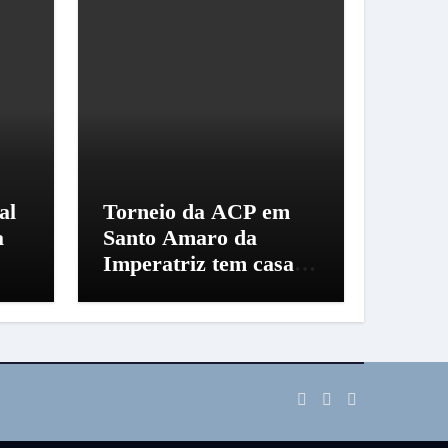
al
Torneio da ACP em
a
Santo Amaro da
Imperatriz tem casa
cheia