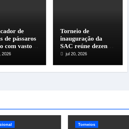
icador de
Torneio de
as de pássaros
inauguração da
so com vasto
SAC reúne dezenas
ial
de criadores em
, 2026
jul 20, 2026
Santo Amaro da
Imperatriz
cional
Torneios