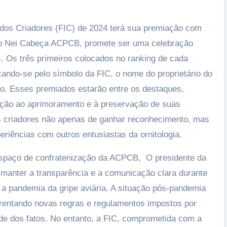
Imperatriz e anuncia a maior temporada d
sua história
17/07/2026
 dos Criadores (FIC) de 2024 terá sua premiação com
do Nei Cabeça ACPCB, promete ser uma celebração
s. Os três primeiros colocados no ranking de cada
ando-se pelo símbolo da FIC, o nome do proprietário do
o. Esses premiados estarão entre os destaques,
ação ao aprimoramento e à preservação de suas
s criadores não apenas de ganhar reconhecimento, mas
iências com outros entusiastas da ornitologia.
espaço de confratenização da ACPCB, O presidente da
e manter a transparência e a comunicação clara durante
a pandemia da gripe aviária. A situação pós-pandemia
nfrentando novas regras e regulamentos impostos por
de dos fatos. No entanto, a FIC, comprometida com a