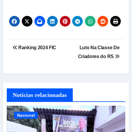
Navegação
Ranking 2024 FIC
Luto Na Classe De
de
Criadores do RS
Post
Notícias relacionadas
Nacional