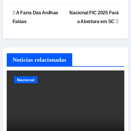
Navegação
A Farra Das Anilhas
Nacional FIC 2025 Fará
de
Falsas
a Abertura em SC
Post
Notícias relacionadas
Nacional