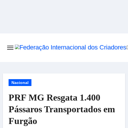
Skip
to
content
Nacional
PRF MG Resgata 1.400
Pássaros Transportados em
Furgão