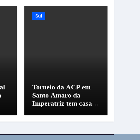
Sul
al
Torneio da ACP em
a
Santo Amaro da
Imperatriz tem casa
cheia