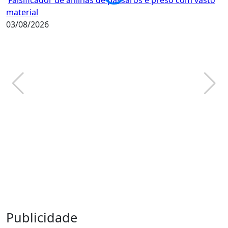
material
c
03/08/2026
2
Publicidade