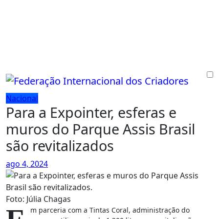
Skip
to
content
Nacional
Para a Expointer, esferas e
muros do Parque Assis Brasil
são revitalizados
ago 4, 2024
Foto: Júlia Chagas
m parceria com a Tintas Coral, administração do