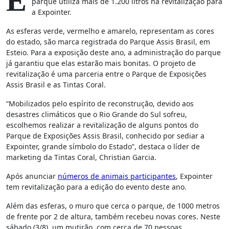
E
parque utiliza mais de 1.200 litros na revitalização para
a Expointer.
As esferas verde, vermelho e amarelo, representam as cores
do estado, são marca registrada do Parque Assis Brasil, em
Esteio. Para a exposição deste ano, a administração do parque
já garantiu que elas estarão mais bonitas. O projeto de
revitalização é uma parceria entre o Parque de Exposições
Assis Brasil e as Tintas Coral.
“Mobilizados pelo espírito de reconstrução, devido aos
desastres climáticos que o Rio Grande do Sul sofreu,
escolhemos realizar a revitalização de alguns pontos do
Parque de Exposições Assis Brasil, conhecido por sediar a
Expointer, grande símbolo do Estado”, destaca o líder de
marketing da Tintas Coral, Christian Garcia.
Após anunciar
números de animais participantes
, Expointer
tem revitalização para a edição do evento deste ano.
Além das esferas, o muro que cerca o parque, de 1000 metros
de frente por 2 de altura, também recebeu novas cores. Neste
sábado (3/8), um mutirão, com cerca de 70 pessoas,