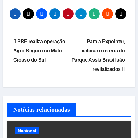
Navegação
PRF realiza operação
Para a Expointer,
de
Agro-Seguro no Mato
esferas e muros do
Grosso do Sul
Parque Assis Brasil são
Post
revitalizados
Notícias relacionadas
Nacional