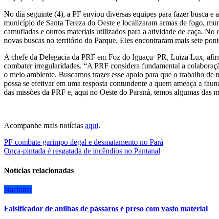
No dia seguinte (4), a PF enviou diversas equipes para fazer busca e
município de Santa Tereza do Oeste e localizaram armas de fogo, muni
camufladas e outros materiais utilizados para a atividade de caça.
novas buscas no território do Parque. Eles encontraram mais sete pont
A chefe da Delegacia da PRF em Foz do Iguaçu–PR, Luiza Lux, afirmo
combater irregularidades. “A PRF considera fundamental a colaboraçã
o meio ambiente. Buscamos trazer esse apoio para que o trabalho de
possa se efetivar em uma resposta contundente a quem ameaça a fauna 
das missões da PRF e, aqui no Oeste do Paraná, temos algumas das mai
Acompanhe mais notícias
aqui
.
Navegação
PF combate garimpo ilegal e desmatamento no Pará
Onça-pintada é resgatada de incêndios no Pantanal
de
Post
Notícias relacionadas
Nacional
Falsificador de anilhas de pássaros é preso com vasto material