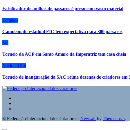
Falsificador de anilhas de pássaros é preso com vasto material
Torneios
Campeonato estadual FIC tem expectativa para 300 pássaros
Sul
Torneio da ACP em Santo Amaro da Imperatriz tem casa cheia
Nacional
Sul
Torneio de inauguração da SAC reúne dezenas de criadores em 
© Federação Internacional dos Criadores
|
Newsair
by
Themeansar
.