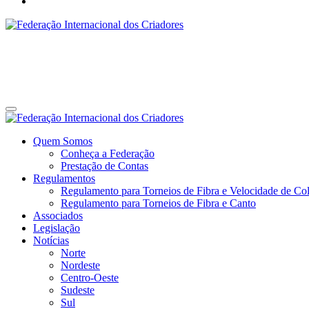
Federação Internacional dos Criadores
Site da Federação Internacional dos Criadores de Pássaros
Federação Internacional dos Criadores
Site da Federação Internacional dos Criadores de Pássaros
Quem Somos
Conheça a Federação
Prestação de Contas
Regulamentos
Regulamento para Torneios de Fibra e Velocidade de Col
Regulamento para Torneios de Fibra e Canto
Associados
Legislação
Notícias
Norte
Nordeste
Centro-Oeste
Sudeste
Sul