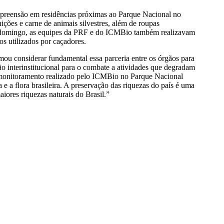
 apreensão em residências próximas ao Parque Nacional no
ções e carne de animais silvestres, além de roupas
 No domingo, as equipes da PRF e do ICMBio também realizavam
os utilizados por caçadores.
u considerar fundamental essa parceria entre os órgãos para
o interinstitucional para o combate a atividades que degradam
 monitoramento realizado pelo ICMBio no Parque Nacional
e a flora brasileira. A preservação das riquezas do país é uma
ores riquezas naturais do Brasil.”