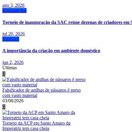
ago 3, 2026
Nacional
Sul
Torneio de inauguração da SAC reúne dezenas de criadores em 
jul 20, 2026
Nacional
A importância da criação em ambiente doméstico
jun 2, 2026
Últimas
Falsificador de anilhas de pássaros é preso
com vasto material
03/08/2026
Torneio da ACP em Santo Amaro da
Imperatriz tem casa cheia