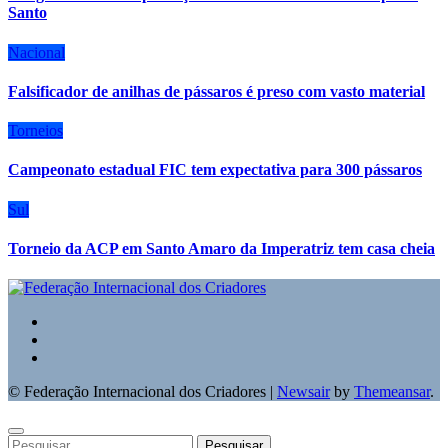
Santo
Nacional
Falsificador de anilhas de pássaros é preso com vasto material
Torneios
Campeonato estadual FIC tem expectativa para 300 pássaros
Sul
Torneio da ACP em Santo Amaro da Imperatriz tem casa cheia
© Federação Internacional dos Criadores
|
Newsair
by
Themeansar
.
Pesquisar