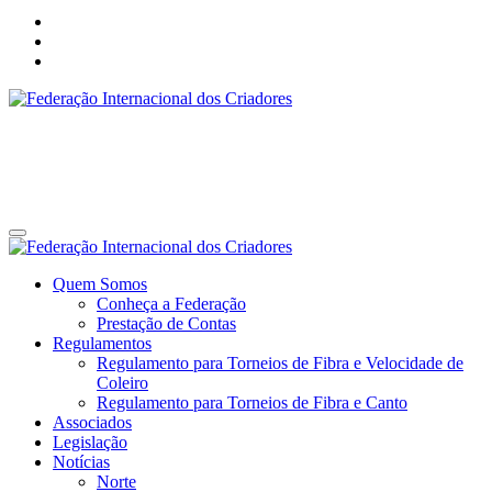
Federação Internacional dos Criadores
Site da Federação Internacional dos Criadores de Pássaros
Federação Internacional dos Criadores
Site da Federação Internacional dos Criadores de Pássaros
Quem Somos
Conheça a Federação
Prestação de Contas
Regulamentos
Regulamento para Torneios de Fibra e Velocidade de
Coleiro
Regulamento para Torneios de Fibra e Canto
Associados
Legislação
Notícias
Norte