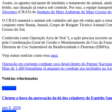
Assim, os agentes iniciaram de imediato o tratamento do animal, aind
ferido, sua situação já estava sob controle. Por isso, a equipe transpo
Silvestres
(CRAS) do
Instituto de Meio Ambiente de Mato Grosso do
O CRAS manterá o animal sob cuidados até que ele esteja apto a reto
conjunto entre Ibama, Imasul, Grupo de Resgate Técnico Animal Cer
Grosso do Sul.
Conhecida como Operação Arca de Noé 3, a ação procura socorrer anim
pela Coordenação-Geral de Gestão e Monitoramento do Uso da Fauna
Diretoria de Uso Sustentável da Biodiversidade e Florestas (DBFlo).
Veja outras notícias como essa
aqui
.
Navegação
Operação em conjunto combate caça ilegal dentro do Parque Naciona
Mais de 1.400 brigadistas já atuaram no combate aos incêndios na A
de
Post
Notícias relacionadas
Nacional
Chegou a hora da aprovação da lei dos criadores do Espírito San
ago 6, 2026