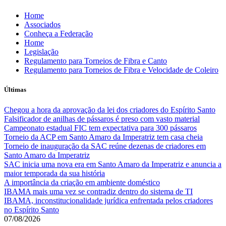
Skip
Home
to
Associados
content
Conheça a Federação
Home
Legislação
Regulamento para Torneios de Fibra e Canto
Regulamento para Torneios de Fibra e Velocidade de Coleiro
Últimas
Chegou a hora da aprovação da lei dos criadores do Espírito Santo
Falsificador de anilhas de pássaros é preso com vasto material
Campeonato estadual FIC tem expectativa para 300 pássaros
Torneio da ACP em Santo Amaro da Imperatriz tem casa cheia
Torneio de inauguração da SAC reúne dezenas de criadores em
Santo Amaro da Imperatriz
SAC inicia uma nova era em Santo Amaro da Imperatriz e anuncia a
maior temporada da sua história
A importância da criação em ambiente doméstico
IBAMA mais uma vez se contradiz dentro do sistema de TI
IBAMA, inconstitucionalidade jurídica enfrentada pelos criadores
no Espírito Santo
07/08/2026