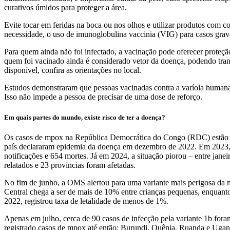
curativos úmidos para proteger a área.
Evite tocar em feridas na boca ou nos olhos e utilizar produtos com c
necessidade, o uso de imunoglobulina vaccinia (VIG) para casos grav
Para quem ainda não foi infectado, a vacinação pode oferecer proteç
quem foi vacinado ainda é considerado vetor da doença, podendo tra
disponível, confira as orientações no local.
Estudos demonstraram que pessoas vacinadas contra a varíola humana
Isso não impede a pessoa de precisar de uma dose de reforço.
Em quais partes do mundo, existe risco de ter a doença?
Os casos de mpox na República Democrática do Congo (RDC) estão em
país declararam epidemia da doença em dezembro de 2022. Em 2023, o
notificações e 654 mortes. Já em 2024, a situação piorou – entre jane
relatados e 23 províncias foram afetadas.
No fim de junho, a OMS alertou para uma variante mais perigosa da m
Central chega a ser de mais de 10% entre crianças pequenas, enquant
2022, registrou taxa de letalidade de menos de 1%.
Apenas em julho, cerca de 90 casos de infecção pela variante 1b fo
registrado casos de mpox até então: Burundi, Quênia, Ruanda e Ugan