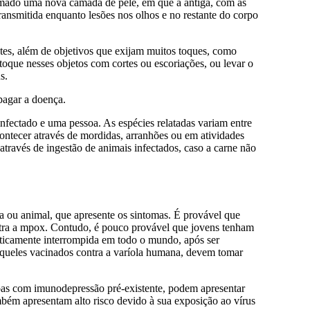
rmado uma nova camada de pele, em que a antiga, com as
transmitida enquanto lesões nos olhos e no restante do corpo
tes, além de objetivos que exijam muitos toques, como
 toque nesses objetos com cortes ou escoriações, ou levar o
s.
pagar a doença.
infectado e uma pessoa. As espécies relatadas variam entre
contecer através de mordidas, arranhões ou em atividades
través de ingestão de animais infectados, caso a carne não
 ou animal, que apresente os sintomas. É provável que
ntra a mpox. Contudo, é pouco provável que jovens tenham
raticamente interrompida em todo o mundo, após ser
ueles vacinados contra a varíola humana, devem tomar
oas com imunodepressão pré-existente, podem apresentar
mbém apresentam alto risco devido à sua exposição ao vírus