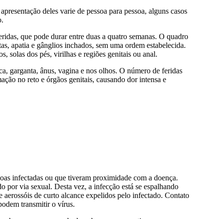
apresentação deles varie de pessoa para pessoa, alguns casos
o.
ridas, que pode durar entre duas a quatro semanas. O quadro
tas, apatia e gânglios inchados, sem uma ordem estabelecida.
solas dos pés, virilhas e regiões genitais ou anal.
, garganta, ânus, vagina e nos olhos. O número de feridas
mação no reto e órgãos genitais, causando dor intensa e
ssoas infectadas ou que tiveram proximidade com a doença.
o por via sexual. Desta vez, a infecção está se espalhando
 e aerossóis de curto alcance expelidos pelo infectado. Contato
odem transmitir o vírus.