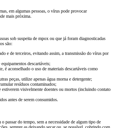
mas, em algumas pessoas, o vírus pode provocar
aúde mais próxima.
pessoas sob suspeita de mpox ou que já foram diagnosticadas
os são:
do e de terceiros, evitando assim, a transmissão do vírus por
e equipamentos descartáveis;
e, é aconselhado o uso de materiais descartáveis como
utras peças, utilize apenas água morna e detergente;
acumular resíduos contaminados;
 estiverem visivelmente doentes ou mortos (incluindo contato
idos antes de serem consumidos.
 o passar do tempo, sem a necessidade de algum tipo de
pções, sempre as deixando secar ou, se possível, cobrindo com