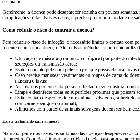
ser maior.
Geralmente, a doença pode desaparecer sozinha em poucas semanas, 
complicações sérias. Nestes casos, é preciso procurar a unidade de s
Como reduzir o risco de contrair a doença?
Para reduzir o risco de infecção, é necessário limitar o contato com 
recentemente com a doença. Além disso, métodos comumente utilizad
Utilização de máscara (comum ou cirúrgica) por parte do infecta
secreções ou transmissão aérea;
Evite o contato pele com pele sempre que possível e use luvas 
Caso precise manusear vestimentas ou roupas de cama do doent
máscara e luvas;
Ao lavar os pertences da pessoa infectada, evite misturar com o
Limpe e desinfecte todas as superfícies próximas que possam 
Evite contato desprotegido com animais selvagens, sobretudo se
com carne e sangue do animal);
Alimentos com partes de animais selvagens devem ser bem coz
Existe tratamento para a mpox?
Na maior parte dos casos, os sintomas das doenças desaparecerão com
tratamento. Contudo, é importante cuidar da pele, caso apresente eru