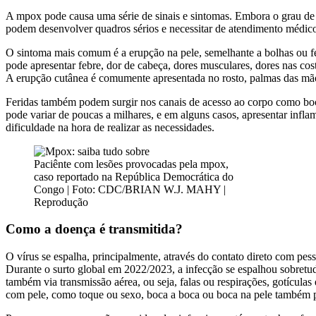
A mpox pode causa uma série de sinais e sintomas. Embora o grau de 
podem desenvolver quadros sérios e necessitar de atendimento médic
O sintoma mais comum é a erupção na pele, semelhante a bolhas ou fe
pode apresentar febre, dor de cabeça, dores musculares, dores nas cos
A erupção cutânea é comumente apresentada no rosto, palmas das mãos, 
Feridas também podem surgir nos canais de acesso ao corpo como boca
pode variar de poucas a milhares, e em alguns casos, apresentar infla
dificuldade na hora de realizar as necessidades.
Paciênte com lesões provocadas pela mpox,
caso reportado na República Democrática do
Congo | Foto: CDC/BRIAN W.J. MAHY |
Reprodução
Como a doença é transmitida?
O vírus se espalha, principalmente, através do contato direto com pe
Durante o surto global em 2022/2023, a infecção se espalhou sobretud
também via transmissão aérea, ou seja, falas ou respirações, gotículas
com pele, como toque ou sexo, boca a boca ou boca na pele também p