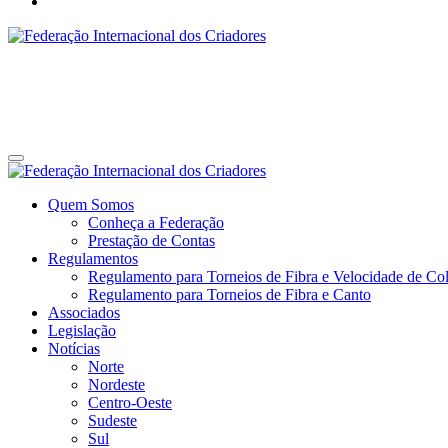
Federação Internacional dos Criadores
Site da Federação Internacional dos Criadores de Pássaros
Federação Internacional dos Criadores
Site da Federação Internacional dos Criadores de Pássaros
Quem Somos
Conheça a Federação
Prestação de Contas
Regulamentos
Regulamento para Torneios de Fibra e Velocidade de Col
Regulamento para Torneios de Fibra e Canto
Associados
Legislação
Notícias
Norte
Nordeste
Centro-Oeste
Sudeste
Sul