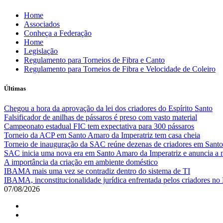
Skip
Home
to
Associados
content
Conheça a Federação
Home
Legislação
Regulamento para Torneios de Fibra e Canto
Regulamento para Torneios de Fibra e Velocidade de Coleiro
Últimas
Chegou a hora da aprovação da lei dos criadores do Espírito Santo
Falsificador de anilhas de pássaros é preso com vasto material
Campeonato estadual FIC tem expectativa para 300 pássaros
Torneio da ACP em Santo Amaro da Imperatriz tem casa cheia
Torneio de inauguração da SAC reúne dezenas de criadores em Santo
SAC inicia uma nova era em Santo Amaro da Imperatriz e anuncia a m
A importância da criação em ambiente doméstico
IBAMA mais uma vez se contradiz dentro do sistema de TI
IBAMA, inconstitucionalidade jurídica enfrentada pelos criadores no 
07/08/2026