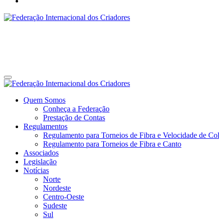
Federação Internacional dos Criadores
Site da Federação Internacional dos Criadores de Pássaros
Federação Internacional dos Criadores
Site da Federação Internacional dos Criadores de Pássaros
Quem Somos
Conheça a Federação
Prestação de Contas
Regulamentos
Regulamento para Torneios de Fibra e Velocidade de Col
Regulamento para Torneios de Fibra e Canto
Associados
Legislação
Notícias
Norte
Nordeste
Centro-Oeste
Sudeste
Sul