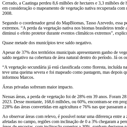
Cerrado, a Caatinga perdeu 8,6 milhões de hectares e 3,3 milhões de
em consideração o mapeamento de vegetação nativa recuperada com me
2008.
Segundo o coordenador geral do MapBiomas, Tasso Azevedo, essa per
extremos. “A perda da vegetação nativa nos biomas brasileiros tende 
diminui o efeito protetor durante eventos climáticos extremos”, explic
Quase metade dos municípios teve saldo negativo.
Apesar de 37% dos territórios municipais apresentarem ganho de vege
saldo negativo na cobertura de área natural dentro do período. Já os 
“A vegetação secundária já está classificada como floresta, incluída 
teve uma queima severa e foi mapeado como pastagem, mas depois que 
informou Marcos.
Áreas privadas sofreram maior impacto.
Nessas áreas, a perda de vegetação foi de 28% em 39 anos. Foram 28
2023. Desse montante, 168,6 milhões, ou 60%, encontram-se em pro
228% das áreas convertidas em agricultura e 76% nas que passaram a
Ao observar áreas com relevo, é possível notar uma diferença entre a 
afetadas no campo, regiões com inclinação de 0 a 3% chegaram a per
áreas de encostas, com inclinação superior a 30%, ganham destaque n