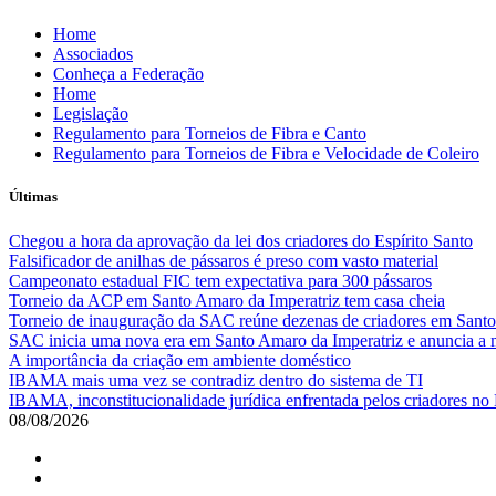
Skip
Home
to
Associados
content
Conheça a Federação
Home
Legislação
Regulamento para Torneios de Fibra e Canto
Regulamento para Torneios de Fibra e Velocidade de Coleiro
Últimas
Chegou a hora da aprovação da lei dos criadores do Espírito Santo
Falsificador de anilhas de pássaros é preso com vasto material
Campeonato estadual FIC tem expectativa para 300 pássaros
Torneio da ACP em Santo Amaro da Imperatriz tem casa cheia
Torneio de inauguração da SAC reúne dezenas de criadores em Santo
SAC inicia uma nova era em Santo Amaro da Imperatriz e anuncia a m
A importância da criação em ambiente doméstico
IBAMA mais uma vez se contradiz dentro do sistema de TI
IBAMA, inconstitucionalidade jurídica enfrentada pelos criadores no 
08/08/2026