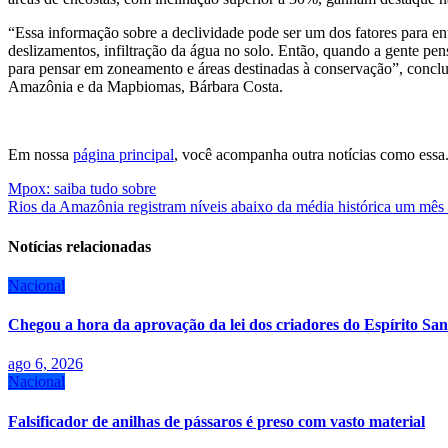
“Essa informação sobre a declividade pode ser um dos fatores para e
deslizamentos, infiltração da água no solo. Então, quando a gente pen
para pensar em zoneamento e áreas destinadas à conservação”, conclu
Amazônia e da Mapbiomas, Bárbara Costa.
Em nossa
página principal
, você acompanha outra notícias como essa
Navegação
Mpox: saiba tudo sobre
Rios da Amazônia registram níveis abaixo da média histórica um mês a
de
Post
Notícias relacionadas
Nacional
Chegou a hora da aprovação da lei dos criadores do Espírito San
ago 6, 2026
Nacional
Falsificador de anilhas de pássaros é preso com vasto material