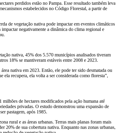
 hectares perdidos estão no Pampa. Esse resultado também leva
canismos estabelecidos no Código Florestal, a partir de
da de vegetação nativa pode impactar em eventos climáticos
a impactar negativamente a dinâmica do clima regional e
ou.
tação nativa, 45% dos 5.570 municípios analisados tiveram
outros 18% se mantiveram estáveis entre 2008 e 2023.
na área nativa em 2023. Então, ele pode ter sido desmatada ou
ela recupera, ela volta a ser considerada como floresta”,
1 milhões de hectares modificados pela ação humana até
priedades privadas. O estudo demonstrou uma expansão de
 ser pastagem, após 1985.
zona rural e as áreas urbanas. Terras mais planas foram mais
der 20% de sua cobertura nativa. Enquanto nas zonas urbanas,
a redução de vegetação nativa.