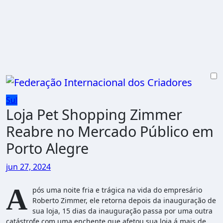
Skip
to
content
Sul
Loja Pet Shopping Zimmer
Reabre no Mercado Público em
Porto Alegre
jun 27, 2024
A
pós uma noite fria e trágica na vida do empresário
Roberto Zimmer, ele retorna depois da inauguração de
sua loja, 15 dias da inauguração passa por uma outra
catástrofe com uma enchente que afetou sua loja á mais de