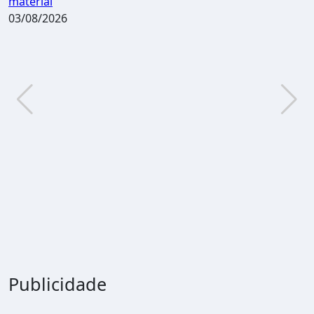
material
c
03/08/2026
2
Publicidade