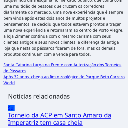
adquerindo uma esquina no mercado publico, que conta com
uma multidão de pessoas que cruzam os corredores
diariamente do mercado, uma nova experiência que é sempre
bem vinda após estes dois anos de muitos projetos e
pensamentos, se decidiu que todos estavam prontos a traçar
uma nova experiência e retornaram ao centro de Porto Alegre,
a loja Zimmer continua com o mesmo carisma com seus
clientes antigos e seus novos clientes, a diferença da antiga
loja que nesta os pássaros ficaram de fora, mas os demais
produtos continuam com a venda para todos.
Navegação
Santa Catarina Larga na Frente com Autorização dos Torneios
de Pássaros
de
Após 32 anos, chega ao fim o zoológico do Parque Beto Carrero
Post
World
Notícias relacionadas
Sul
Torneio da ACP em Santo Amaro da
Imperatriz tem casa cheia