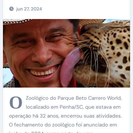
jun 27, 2024
O
Zoológico do Parque Beto Carrero World,
localizado em Penha/SC, que estava em
operação há 32 anos, encerrou suas atividades.
O fechamento do zoológico foi anunciado em