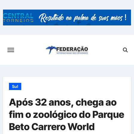
Skip
to
content
Sul
Após 32 anos, chega ao
fim o zoológico do Parque
Beto Carrero World