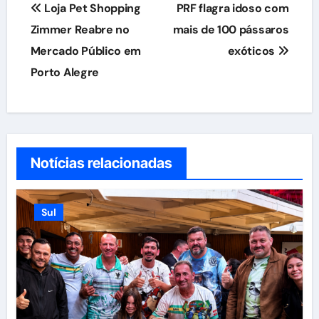
Navegação
Loja Pet Shopping
PRF flagra idoso com
de
Zimmer Reabre no
mais de 100 pássaros
Mercado Público em
exóticos
Post
Porto Alegre
Notícias relacionadas
Sul