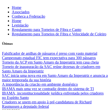
Skip
Home
to
Associados
content
Conheça a Federação
Home
Legislação
Regulamento para Torneios de Fibra e Canto
Regulamento para Torneios de Fibra e Velocidade de Coleiro
Últimas
Falsificador de anilhas de pássaros é preso com vasto material
Campeonato estadual FIC tem expectativa para 300 pássaros
Torneio da ACP em Santo Amaro da Imperatriz tem casa cheia
Torneio de inauguração da SAC reúne dezenas de criadores em
Santo Amaro da Imperatriz
SAC inicia uma nova era em Santo Amaro da Imperatriz e anuncia a
maior temporada da sua história
A importância da criação em ambiente doméstico
IBAMA mais uma vez se contradiz dentro do sistema de TI
IBAMA, inconstitucionalidade jurídica enfrentada pelos criadores
no Espírito Santo
Criadores se unem em apoio à pré-candidatura de Richard
Rasmussen a deputado federal