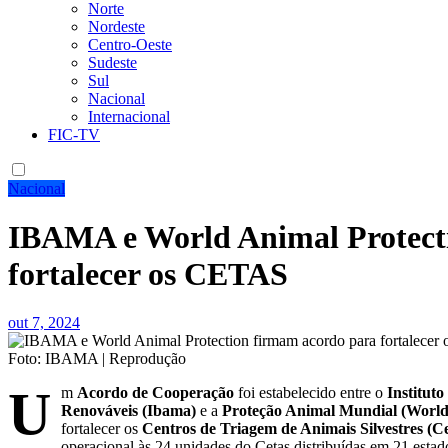
Norte
Nordeste
Centro-Oeste
Sudeste
Sul
Nacional
Internacional
FIC-TV
Nacional
IBAMA e World Animal Protect
fortalecer os CETAS
out 7, 2024
Foto: IBAMA | Reprodução
U
m
Acordo de Cooperação
foi estabelecido entre o
Institut
Renováveis (Ibama)
e a
Proteção Animal Mundial (World 
fortalecer os
Centros de Triagem de Animais Silvestres (Ce
operacional às 24 unidades do Cetas distribuídas em 21 esta