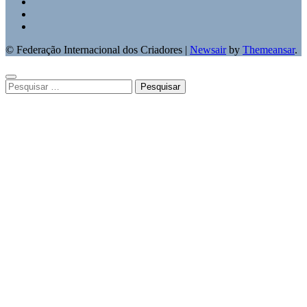
© Federação Internacional dos Criadores
|
Newsair
by
Themeansar
.
Pesquisar
por: