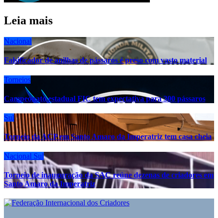
Leia mais
Nacional
Falsificador de anilhas de pássaros é preso com vasto material
Torneios
Campeonato estadual FIC tem expectativa para 300 pássaros
Sul
Torneio da ACP em Santo Amaro da Imperatriz tem casa cheia
Nacional
Sul
Torneio de inauguração da SAC reúne dezenas de criadores em
Santo Amaro da Imperatriz