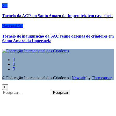
Sul
Torneio da ACP em Santo Amaro da Imperatriz tem casa cheia
Nacional
Sul
Torneio de inauguração da SAC reúne dezenas de criadores em
Santo Amaro da Imperatriz
© Federação Internacional dos Criadores
|
Newsair
by
Themeansar
.
Pesquisar
por: