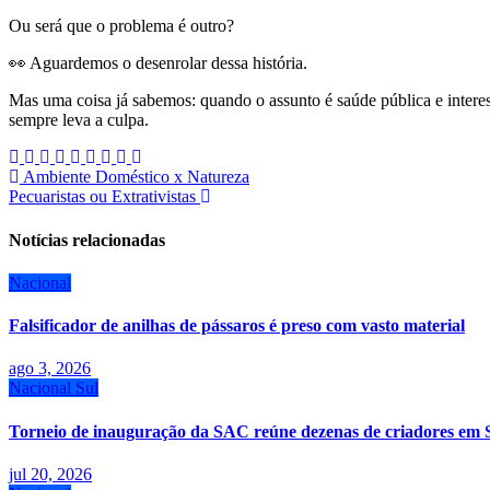
Ou será que o problema é outro?
👀 Aguardemos o desenrolar dessa história.
Mas uma coisa já sabemos: quando o assunto é saúde pública e inter
sempre leva a culpa.
Navegação
Ambiente Doméstico x Natureza
Pecuaristas ou Extrativistas
de
Post
Notícias relacionadas
Nacional
Falsificador de anilhas de pássaros é preso com vasto material
ago 3, 2026
Nacional
Sul
Torneio de inauguração da SAC reúne dezenas de criadores em 
jul 20, 2026