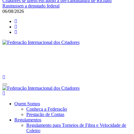
Criadores se unem em apoio à pré-candidatura de Richard
Rasmussen a deputado federal
06/08/2026
Federação Internacional dos Criadores
Site da Federação Internacional dos Criadores de Pássaros
Federação Internacional dos Criadores
Site da Federação Internacional dos Criadores de Pássaros
Quem Somos
Conheça a Federação
Prestação de Contas
Regulamentos
Regulamento para Torneios de Fibra e Velocidade de
Coleiro