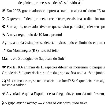
de pânico, promessas e decisões duvidosas.
📆 Em 2022, governadores e imprensa soaram o alerta máximo: “Est
💸 O governo federal prometeu recursos especiais, mas o dinheiro nu
🚫 Sem apoio, os estados tiveram que se virar para não perder seus p
🔥 A nova regra: raio de 10 km e pronto!
Agora, a moda é simples: se detecta o vírus, tudo é eliminado em um 
📍 Em Montenegro (RS), isso foi feito.
Mas… e o Zoológico de Sapucaia do Sul?
🐦 Por lá, 166 animais de 11 espécies diferentes morreram, o parque 
Grande do Sul quer declarar o fim da gripe aviária no dia 18 de junho
🤔 Mas como assim, se nem reabriram o local? Será que deixaram algu
mesmo a saúde?
💰 A verdade é que a Expointer está chegando, e com ela milhões em j
🧪 A gripe aviária avança — e para os criadores, tudo trava