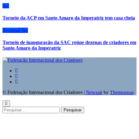
Sul
Torneio da ACP em Santo Amaro da Imperatriz tem casa cheia
Nacional
Sul
Torneio de inauguração da SAC reúne dezenas de criadores em
Santo Amaro da Imperatriz
© Federação Internacional dos Criadores
|
Newsair
by
Themeansar
.
Pesquisar
por: