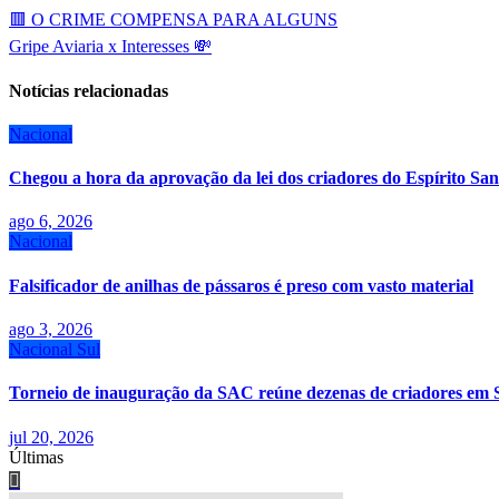
Navegação
🟥 O CRIME COMPENSA PARA ALGUNS
de
Gripe Aviaria x Interesses 💸
Post
Notícias relacionadas
Nacional
Chegou a hora da aprovação da lei dos criadores do Espírito San
ago 6, 2026
Nacional
Falsificador de anilhas de pássaros é preso com vasto material
ago 3, 2026
Nacional
Sul
Torneio de inauguração da SAC reúne dezenas de criadores em 
jul 20, 2026
Últimas