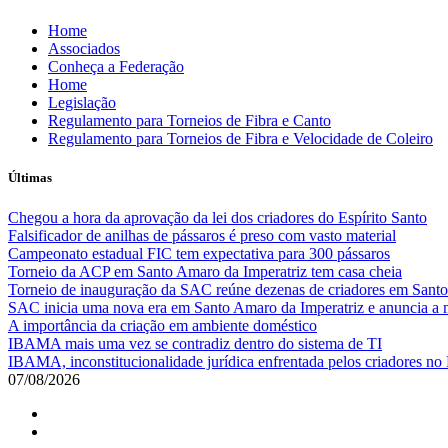
Skip
Home
to
Associados
content
Conheça a Federação
Home
Legislação
Regulamento para Torneios de Fibra e Canto
Regulamento para Torneios de Fibra e Velocidade de Coleiro
Últimas
Chegou a hora da aprovação da lei dos criadores do Espírito Santo
Falsificador de anilhas de pássaros é preso com vasto material
Campeonato estadual FIC tem expectativa para 300 pássaros
Torneio da ACP em Santo Amaro da Imperatriz tem casa cheia
Torneio de inauguração da SAC reúne dezenas de criadores em Santo
SAC inicia uma nova era em Santo Amaro da Imperatriz e anuncia a m
A importância da criação em ambiente doméstico
IBAMA mais uma vez se contradiz dentro do sistema de TI
IBAMA, inconstitucionalidade jurídica enfrentada pelos criadores no 
07/08/2026