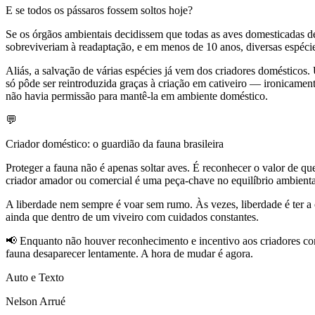
E se todos os pássaros fossem soltos hoje?
Se os órgãos ambientais decidissem que todas as aves domesticadas de
sobreviveriam à readaptação, e em menos de 10 anos, diversas espécie
Aliás, a salvação de várias espécies já vem dos criadores domésticos
só pôde ser reintroduzida graças à criação em cativeiro — ironicame
não havia permissão para mantê-la em ambiente doméstico.
💬
Criador doméstico: o guardião da fauna brasileira
Proteger a fauna não é apenas soltar aves. É reconhecer o valor de qu
criador amador ou comercial é uma peça-chave no equilíbrio ambienta
A liberdade nem sempre é voar sem rumo. Às vezes, liberdade é ter 
ainda que dentro de um viveiro com cuidados constantes.
📢 Enquanto não houver reconhecimento e incentivo aos criadores cons
fauna desaparecer lentamente. A hora de mudar é agora.
Auto e Texto
Nelson Arrué