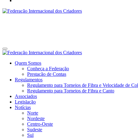
Federação Internacional dos Criadores
Site da Federação Internacional dos Criadores de Pássaros
Federação Internacional dos Criadores
Site da Federação Internacional dos Criadores de Pássaros
Quem Somos
Conheça a Federação
Prestação de Contas
Regulamentos
Regulamento para Torneios de Fibra e Velocidade de Col
Regulamento para Torneios de Fibra e Canto
Associados
Legislação
Notícias
Norte
Nordeste
Centro-Oeste
Sudeste
Sul