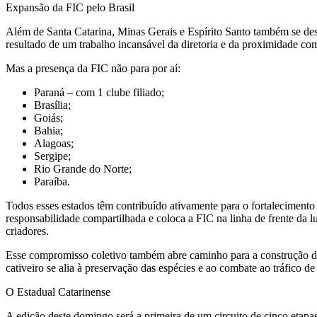
Expansão da FIC pelo Brasil
Além de Santa Catarina, Minas Gerais e Espírito Santo também se de
resultado de um trabalho incansável da diretoria e da proximidade com
Mas a presença da FIC não para por aí:
Paraná – com 1 clube filiado;
Brasília;
Goiás;
Bahia;
Alagoas;
Sergipe;
Rio Grande do Norte;
Paraíba.
Todos esses estados têm contribuído ativamente para o fortaleciment
responsabilidade compartilhada e coloca a FIC na linha de frente da lu
criadores.
Esse compromisso coletivo também abre caminho para a construção de
cativeiro se alia à preservação das espécies e ao combate ao tráfico de
O Estadual Catarinense
A edição deste domingo será a primeira de um circuito de cinco etapa