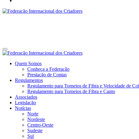
Federação Internacional dos Criadores
Site da Federação Internacional dos Criadores de Pássaros
Federação Internacional dos Criadores
Site da Federação Internacional dos Criadores de Pássaros
Quem Somos
Conheça a Federação
Prestação de Contas
Regulamentos
Regulamento para Torneios de Fibra e Velocidade de Col
Regulamento para Torneios de Fibra e Canto
Associados
Legislação
Notícias
Norte
Nordeste
Centro-Oeste
Sudeste
Sul