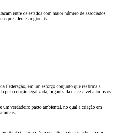
stacam entre os estados com maior número de associados,
 os presidentes regionais.
o da Federação, em um esforço conjunto que reafirma a
ta pela criação legalizada, organizada e acessível a todos os
 um verdadeiro pacto ambiental, no qual a criação em
 animais.
s em Santa Catarina. A expectativa é de casa cheia, com