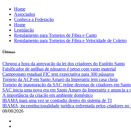
Skip
Home
to
Associados
content
Conheça a Federação
Home
Legislação
Regulamento para Torneios de Fibra e Canto
Regulamento para Torneios de Fibra e Velocidade de Coleiro
Últimas
Chegou a hora da aprovação da lei dos criadores do Espírito Santo
Falsificador de anilhas de pássaros é preso com vasto material
Campeonato estadual FIC tem expectativa para 300 pássaros
Torneio da ACP em Santo Amaro da Imperatriz tem casa cheia
Torneio de inauguração da SAC reúne dezenas de criadores em Santo
SAC inicia uma nova era em Santo Amaro da Imperatriz e anuncia a m
A importância da criação em ambiente doméstico
IBAMA mais uma vez se contradiz dentro do sistema de TI
IBAMA, inconstitucionalidade jurídica enfrentada pelos criadores no 
08/08/2026