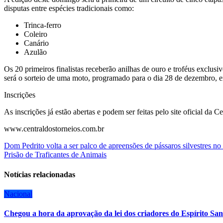
disputas entre espécies tradicionais como:
Trinca-ferro
Coleiro
Canário
Azulão
Os 20 primeiros finalistas receberão anilhas de ouro e troféus exclusi
será o sorteio de uma moto, programado para o dia 28 de dezembro, en
Inscrições
As inscrições já estão abertas e podem ser feitas pelo site oficial da C
www.centraldostorneios.com.br
Navegação
Dom Pedrito volta a ser palco de apreensões de pássaros silvestres n
Prisão de Traficantes de Animais
de
Post
Notícias relacionadas
Nacional
Chegou a hora da aprovação da lei dos criadores do Espírito San