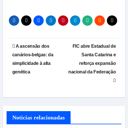
Navegação
A ascensão dos
FIC abre Estadual de
de
canários-belgas: da
Santa Catarina e
simplicidade à alta
reforça expansão
Post
genética
nacional da Federação
Notícias relacionadas