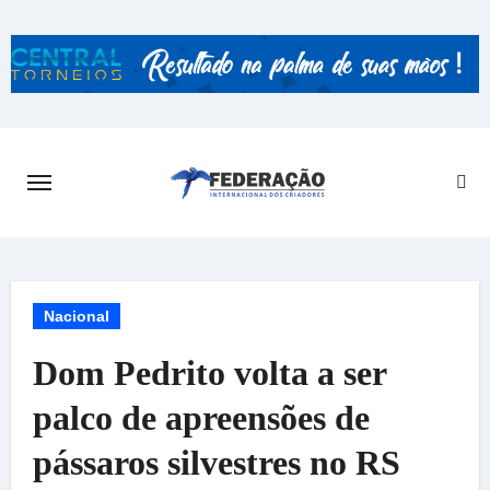
Skip
to
content
Nacional
Dom Pedrito volta a ser
palco de apreensões de
pássaros silvestres no RS