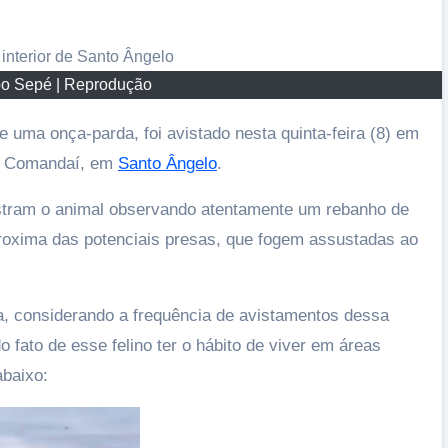
Imperatriz e anuncia a maior temporada d
sua história
17/07/2026
po Sepé | Reprodução
e uma onça-parda, foi avistado nesta quinta-feira (8) em
de Comandaí, em
Santo Ângelo
.
stram o animal observando atentamente um rebanho de
roxima das potenciais presas, que fogem assustadas ao
a, considerando a frequência de avistamentos dessa
 fato de esse felino ter o hábito de viver em áreas
abaixo: