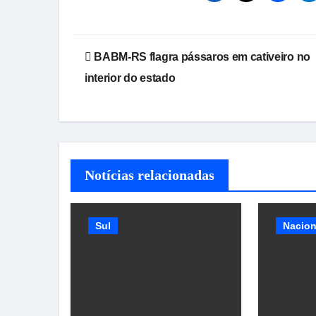
Navegação
BABM-RS flagra pássaros em cativeiro no
de
interior do estado
Post
Notícias relacionadas
Sul
Nacion