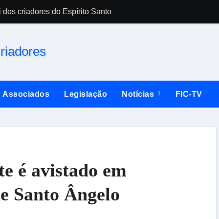
 dos criadores do Espírito Santo
Falsificador de 
Associados
Legislação
Notícias
FIC-TV
te é avistado em
de Santo Ângelo
SAC inicia uma nova era em Santo Amaro 