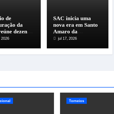
io de
SAC inicia uma
uração da
nova era em Santo
eúne dezenas
Amaro da
iadores em
Imperatriz e
, 2026
jul 17, 2026
 Amaro da
anuncia a maior
atriz
temporada da sua
história
cional
Torneios