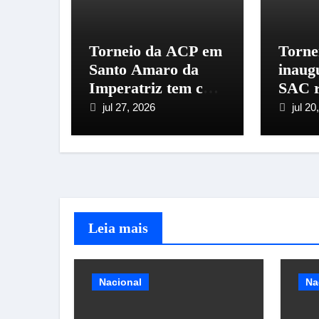
Torneio da ACP em
Torne
Santo Amaro da
inaug
Imperatriz tem casa
SAC r
cheia
de cr
jul 27, 2026
jul 20
Santo
Imper
Leia mais
Nacional
Na