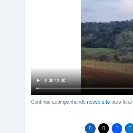
Continue acompanhando
nosso site
para ficar