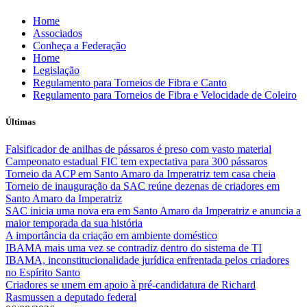
Skip
Home
to
Associados
content
Conheça a Federação
Home
Legislação
Regulamento para Torneios de Fibra e Canto
Regulamento para Torneios de Fibra e Velocidade de Coleiro
Últimas
Falsificador de anilhas de pássaros é preso com vasto material
Campeonato estadual FIC tem expectativa para 300 pássaros
Torneio da ACP em Santo Amaro da Imperatriz tem casa cheia
Torneio de inauguração da SAC reúne dezenas de criadores em
Santo Amaro da Imperatriz
SAC inicia uma nova era em Santo Amaro da Imperatriz e anuncia a
maior temporada da sua história
A importância da criação em ambiente doméstico
IBAMA mais uma vez se contradiz dentro do sistema de TI
IBAMA, inconstitucionalidade jurídica enfrentada pelos criadores
no Espírito Santo
Criadores se unem em apoio à pré-candidatura de Richard
Rasmussen a deputado federal