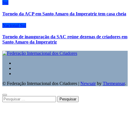
Sul
Torneio da ACP em Santo Amaro da Imperatriz tem casa cheia
Nacional
Sul
Torneio de inauguração da SAC reúne dezenas de criadores em
Santo Amaro da Imperatriz
© Federação Internacional dos Criadores
|
Newsair
by
Themeansar
.
Pesquisar
por: