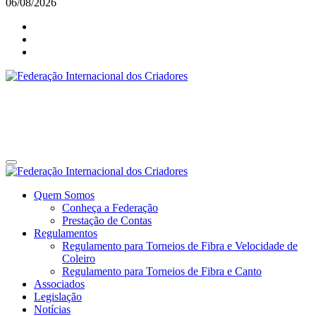
06/08/2026
Federação Internacional dos Criadores
Site da Federação Internacional dos Criadores de Pássaros
Federação Internacional dos Criadores
Site da Federação Internacional dos Criadores de Pássaros
Quem Somos
Conheça a Federação
Prestação de Contas
Regulamentos
Regulamento para Torneios de Fibra e Velocidade de
Coleiro
Regulamento para Torneios de Fibra e Canto
Associados
Legislação
Notícias