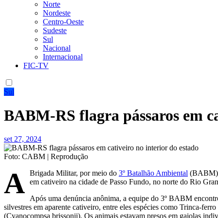
Norte
Nordeste
Centro-Oeste
Sudeste
Sul
Nacional
Internacional
FIC-TV
Sul
BABM-RS flagra pássaros em cat
set 27, 2024
Foto: CABM | Reprodução
A
Brigada Militar, por meio do
3º Batalhão Ambiental
(BABM), f
em cativeiro na cidade de Passo Fundo, no norte do Rio Gran
Após uma denúncia anônima, a equipe do 3º BABM encontrou,
silvestres em aparente cativeiro, entre eles espécies como Trinca-ferro
(Cyanocompsa brissonii). Os animais estavam presos em gaiolas indiv