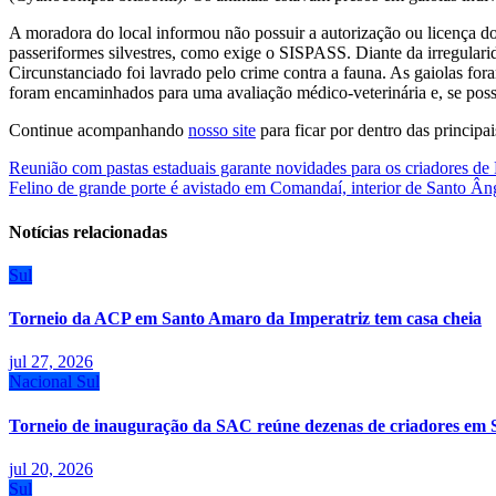
A moradora do local informou não possuir a autorização ou licença d
passeriformes silvestres, como exige o SISPASS. Diante da irregulari
Circunstanciado foi lavrado pelo crime contra a fauna. As gaiolas for
foram encaminhados para uma avaliação médico-veterinária e, se possív
Continue acompanhando
nosso site
para ficar por dentro das principa
Navegação
Reunião com pastas estaduais garante novidades para os criadores de
Felino de grande porte é avistado em Comandaí, interior de Santo Ân
de
Post
Notícias relacionadas
Sul
Torneio da ACP em Santo Amaro da Imperatriz tem casa cheia
jul 27, 2026
Nacional
Sul
Torneio de inauguração da SAC reúne dezenas de criadores em 
jul 20, 2026
Sul