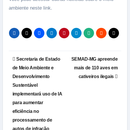
ambiente neste link.
Navegação
Secretaria de Estado
SEMAD-MG apreende
de
de Meio Ambiente e
mais de 110 aves em
Desenvolvimento
cativeiros ilegais
Post
Sustentável
implementará uso de IA
para aumentar
eficiência no
processamento de
autos de infração