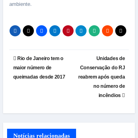
ambiente.
Navegação
Rio de Janeiro tem o
Unidades de
de
maior número de
Conservação do RJ
queimadas desde 2017
reabrem após queda
Post
no número de
incêndios
Notícias relacionadas